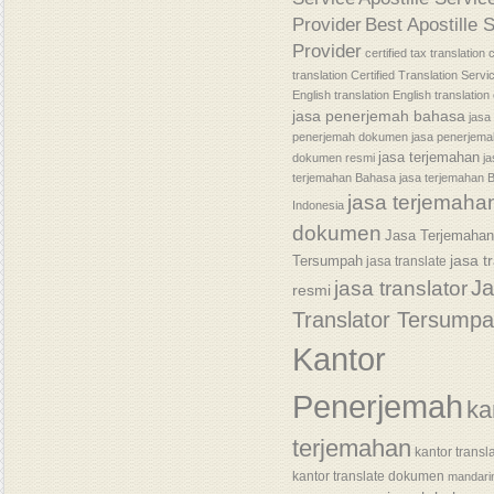
Provider
Best Apostille 
Provider
certified tax translation
c
translation
Certified Translation Servi
English translation
English translatio
jasa penerjemah bahasa
jasa
penerjemah dokumen
jasa penerjem
jasa terjemahan
dokumen resmi
j
terjemahan Bahasa
jasa terjemahan 
jasa terjemaha
Indonesia
dokumen
Jasa Terjemaha
jasa t
Tersumpah
jasa translate
J
jasa translator
resmi
Translator Tersump
Kantor
Penerjemah
ka
terjemahan
kantor transl
kantor translate dokumen
mandari