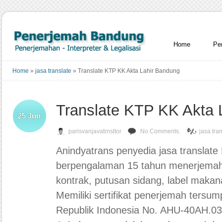
Home
Pe
Home
»
jasa translate
»
Translate KTP KK Akta Lahir Bandung
Translate KTP KK Akta 
25
Jun
parisvanjavatrnsltor
No Comments.
jasa tra
Anindyatrans penyedia jasa translate
berpengalaman 15 tahun menerjemah
kontrak, putusan sidang, label makana
Memiliki sertifikat penerjemah ters
Republik Indonesia No. AHU-40AH.03