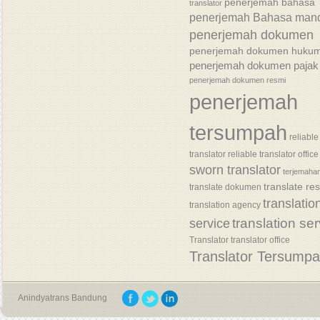
penerjemah bahasa
translator
penerjemah Bahasa mand
penerjemah dokumen
penerjemah dokumen huku
penerjemah dokumen pajak
penerjemah dokumen resmi
penerjemah
tersumpah
reliable
translator
reliable translator office
sworn translator
terjemaha
translate re
translate dokumen
translatio
translation agency
translation se
service
Translator
translator office
Translator Tersump
Anindyatrans Bandung