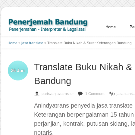
Home
Pe
Home
»
jasa translate
»
Translate Buku Nikah & Surat Keterangan Bandung
Translate Buku Nikah &
26
Jun
Bandung
parisvanjavatrnsltor
1 Comment.
jasa transl
Anindyatrans penyedia jasa translate
Keterangan berpengalaman 15 tahu
perjanjian, kontrak, putusan sidang, l
notaris.