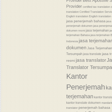
Provider
Best Apostille 
Provider
certified tax translation
c
translation
Certified Translation Servi
English translation
English translatio
jasa penerjemah bahasa
jasa
penerjemah dokumen
jasa penerjem
jasa terjemahan
dokumen resmi
j
terjemahan Bahasa
jasa terjemahan 
jasa terjemaha
Indonesia
dokumen
Jasa Terjemaha
jasa t
Tersumpah
jasa translate
J
jasa translator
resmi
Translator Tersump
Kantor
Penerjemah
ka
terjemahan
kantor transl
kantor translate dokumen
mandari
penerjemah bahasa
translator