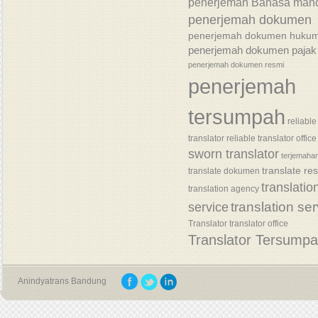
penerjemah Bahasa mand
penerjemah dokumen
penerjemah dokumen huku
penerjemah dokumen pajak
penerjemah dokumen resmi
penerjemah
tersumpah
reliable
translator
reliable translator office
sworn translator
terjemaha
translate re
translate dokumen
translatio
translation agency
translation se
service
Translator
translator office
Translator Tersump
Anindyatrans Bandung