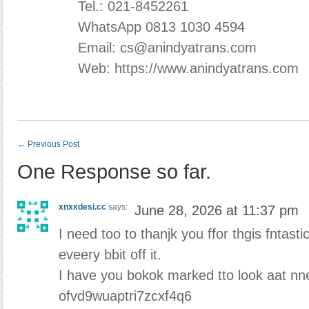
Tel.: 021-8452261
WhatsApp 0813 1030 4594
Email: cs@anindyatrans.com
Web: https://www.anindyatrans.com
←
Previous Post
One Response so far.
xnxxdesi.cc
says:
June 28, 2026 at 11:37 pm
I need too to thanjk you ffor thgis fntasti
eveery bbit off it.
I have you bokok marked tto look aat n
ofvd9wuaptri7zcxf4q6