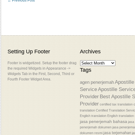
←
Previous Post
Setting Up Footer
Archives
Footer is widgetized. Setup the footer drag
the required Widgets in Appearance ->
Tags
Widgets Tab in the First, Second, Third or
Fourth Footer Widget Area.
Apostille
agen penerjemah
Service
Apostille Servic
Provider
Best Apostille 
Provider
certified tax translation
c
translation
Certified Translation Servi
English translation
English translatio
jasa penerjemah bahasa
jasa
penerjemah dokumen
jasa penerjem
jasa terjemahan
dokumen resmi
j