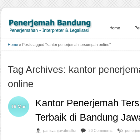
Home
Pe
Home
»
Posts tagged "kantor penerjemah tersumpah online"
Tag Archives: kantor penerje
online
Kantor Penerjemah Ter
19
Mar
Terbaik di Bandung Jaw
parisvanjavatrnsltor
26 Comments.
penerje