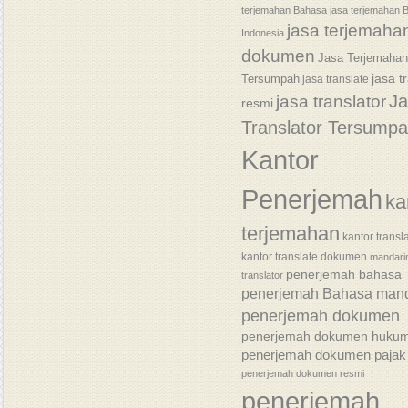
terjemahan Bahasa
jasa terjemahan 
jasa terjemaha
Indonesia
dokumen
Jasa Terjemaha
jasa t
Tersumpah
jasa translate
J
jasa translator
resmi
Translator Tersump
Kantor
Penerjemah
ka
terjemahan
kantor transl
kantor translate dokumen
mandari
penerjemah bahasa
translator
penerjemah Bahasa mand
penerjemah dokumen
penerjemah dokumen huku
penerjemah dokumen pajak
penerjemah dokumen resmi
penerjemah