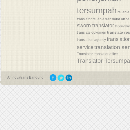
tersumpah
reliable
translator
reliable translator office
sworn translator
terjemaha
translate re
translate dokumen
translatio
translation agency
translation se
service
Translator
translator office
Translator Tersump
Anindyatrans Bandung