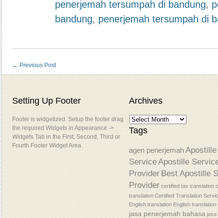
penerjemah tersumpah di bandung
,
p
bandung
,
penerjemah tersumpah di 
←
Previous Post
Setting Up Footer
Archives
Footer is widgetized. Setup the footer drag
the required Widgets in Appearance ->
Tags
Widgets Tab in the First, Second, Third or
Fourth Footer Widget Area.
Apostille
agen penerjemah
Service
Apostille Servic
Provider
Best Apostille 
Provider
certified tax translation
c
translation
Certified Translation Servi
English translation
English translatio
jasa penerjemah bahasa
jasa