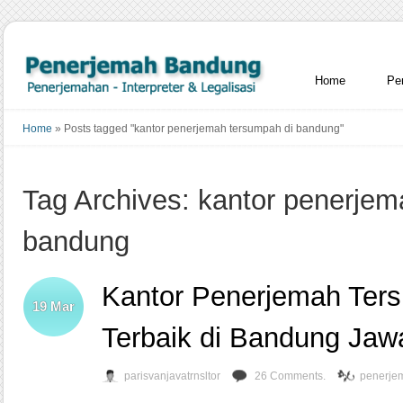
Home
Pe
Home
»
Posts tagged "kantor penerjemah tersumpah di bandung"
Tag Archives: kantor penerjem
bandung
Kantor Penerjemah Ter
19
Mar
Terbaik di Bandung Jaw
parisvanjavatrnsltor
26 Comments.
penerje