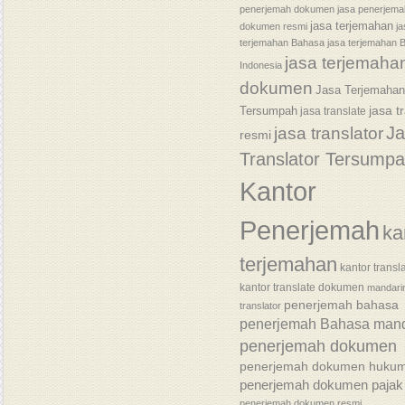
penerjemah dokumen
jasa penerjem
jasa terjemahan
dokumen resmi
j
terjemahan Bahasa
jasa terjemahan 
jasa terjemaha
Indonesia
dokumen
Jasa Terjemaha
jasa t
Tersumpah
jasa translate
J
jasa translator
resmi
Translator Tersump
Kantor
Penerjemah
ka
terjemahan
kantor transl
kantor translate dokumen
mandari
penerjemah bahasa
translator
penerjemah Bahasa mand
penerjemah dokumen
penerjemah dokumen huku
penerjemah dokumen pajak
penerjemah dokumen resmi