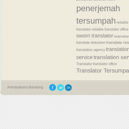
penerjemah
tersumpah
reliable
translator
reliable translator office
sworn translator
terjemaha
translate re
translate dokumen
translatio
translation agency
translation se
service
Translator
translator office
Translator Tersump
Anindyatrans Bandung