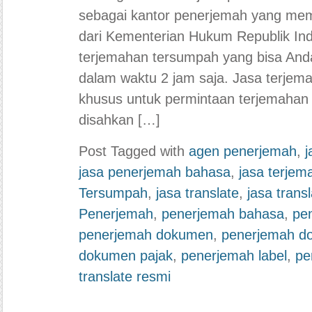
sebagai kantor penerjemah yang memil
dari Kementerian Hukum Republik In
terjemahan tersumpah yang bisa And
dalam waktu 2 jam saja. Jasa terjema
khusus untuk permintaan terjemahan
disahkan […]
Post Tagged with
agen penerjemah
,
j
jasa penerjemah bahasa
,
jasa terjem
Tersumpah
,
jasa translate
,
jasa trans
Penerjemah
,
penerjemah bahasa
,
pe
penerjemah dokumen
,
penerjemah d
dokumen pajak
,
penerjemah label
,
pe
translate resmi