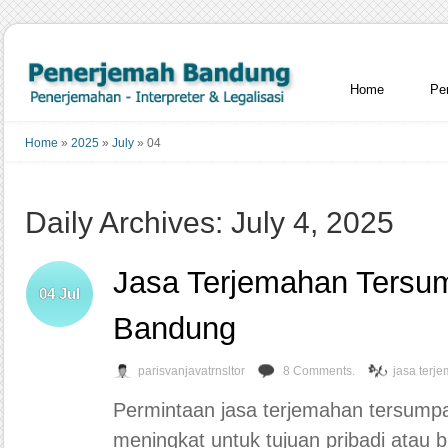
Home
Pe
Home
»
2025
»
July
»
04
Daily Archives: July 4, 2025
Jasa Terjemahan Tersu
04
Jul
Bandung
parisvanjavatrnsltor
8 Comments.
jasa terj
Permintaan jasa terjemahan tersump
meningkat untuk tujuan pribadi atau b