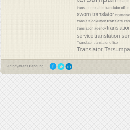
reliable
translator
reliable translator office
sworn translator
terjemaha
translate re
translate dokumen
translatio
translation agency
translation se
service
Translator
translator office
Translator Tersump
Anindyatrans Bandung