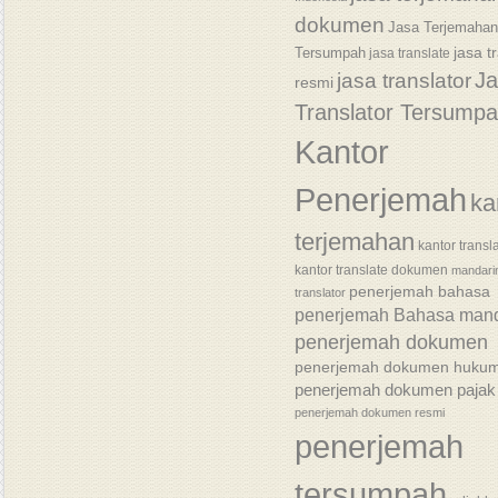
dokumen
Jasa Terjemaha
jasa t
Tersumpah
jasa translate
J
jasa translator
resmi
Translator Tersump
Kantor
Penerjemah
ka
terjemahan
kantor transl
kantor translate dokumen
mandari
penerjemah bahasa
translator
penerjemah Bahasa mand
penerjemah dokumen
penerjemah dokumen huku
penerjemah dokumen pajak
penerjemah dokumen resmi
penerjemah
tersumpah