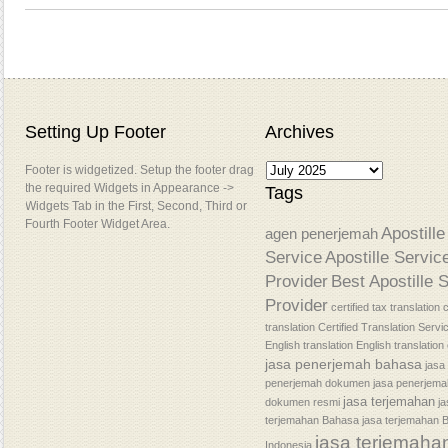
Setting Up Footer
Archives
Footer is widgetized. Setup the footer drag
the required Widgets in Appearance ->
Tags
Widgets Tab in the First, Second, Third or
Fourth Footer Widget Area.
Apostille
agen penerjemah
Service
Apostille Servic
Provider
Best Apostille 
Provider
certified tax translation
c
translation
Certified Translation Servi
English translation
English translatio
jasa penerjemah bahasa
jasa
penerjemah dokumen
jasa penerjem
jasa terjemahan
dokumen resmi
j
terjemahan Bahasa
jasa terjemahan 
jasa terjemaha
Indonesia