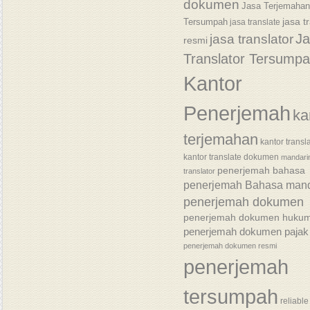
dokumen
Jasa Terjemaha
jasa t
Tersumpah
jasa translate
J
jasa translator
resmi
Translator Tersump
Kantor
Penerjemah
ka
terjemahan
kantor transl
kantor translate dokumen
mandari
penerjemah bahasa
translator
penerjemah Bahasa mand
penerjemah dokumen
penerjemah dokumen huku
penerjemah dokumen pajak
penerjemah dokumen resmi
penerjemah
tersumpah
reliable