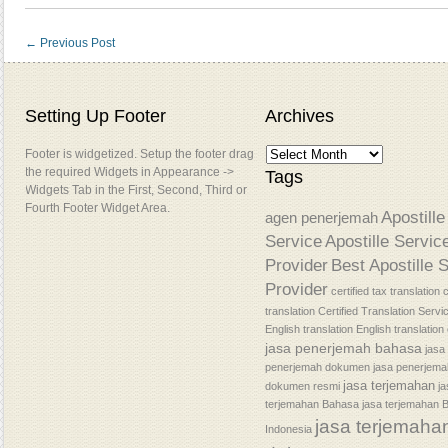
←
Previous Post
Setting Up Footer
Archives
Footer is widgetized. Setup the footer drag
the required Widgets in Appearance ->
Tags
Widgets Tab in the First, Second, Third or
Fourth Footer Widget Area.
Apostille
agen penerjemah
Service
Apostille Servic
Provider
Best Apostille 
Provider
certified tax translation
c
translation
Certified Translation Servi
English translation
English translatio
jasa penerjemah bahasa
jasa
penerjemah dokumen
jasa penerjem
jasa terjemahan
dokumen resmi
j
terjemahan Bahasa
jasa terjemahan 
jasa terjemaha
Indonesia