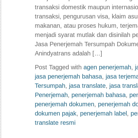
transaksi domestik maupun internasion
transaksi, pengurusan visa, klaim as
makanan, atau proses hukum, terjem
menjadi syarat mutlak dan disinilah 
Jasa Penerjemah Tersumpah Dokumen
Anindyatrans adalah […]
Post Tagged with
agen penerjemah
,
j
jasa penerjemah bahasa
,
jasa terjem
Tersumpah
,
jasa translate
,
jasa trans
Penerjemah
,
penerjemah bahasa
,
pe
penerjemah dokumen
,
penerjemah d
dokumen pajak
,
penerjemah label
,
pe
translate resmi