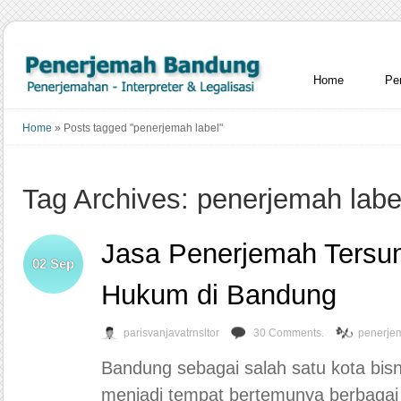
Home
Pe
Home
»
Posts tagged "penerjemah label"
Tag Archives: penerjemah labe
Jasa Penerjemah Ters
02
Sep
Hukum di Bandung
parisvanjavatrnsltor
30 Comments.
penerje
Bandung sebagai salah satu kota bisni
menjadi tempat bertemunya berbagai 