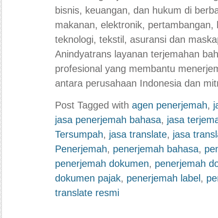
bisnis, keuangan, dan hukum di berbag
makanan, elektronik, pertambangan, 
teknologi, tekstil, asuransi dan mask
Anindyatrans layanan terjemahan ba
profesional yang membantu menerje
antara perusahaan Indonesia dan mi
Post Tagged with
agen penerjemah
,
j
jasa penerjemah bahasa
,
jasa terjem
Tersumpah
,
jasa translate
,
jasa trans
Penerjemah
,
penerjemah bahasa
,
pe
penerjemah dokumen
,
penerjemah d
dokumen pajak
,
penerjemah label
,
pe
translate resmi