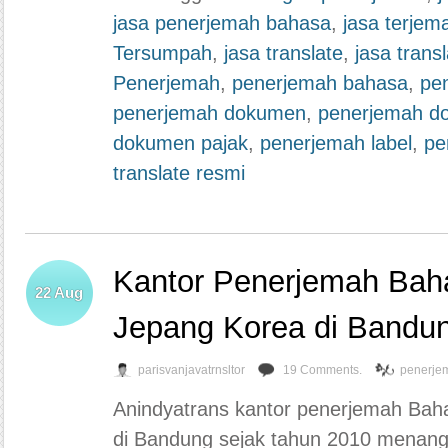
jasa penerjemah bahasa
,
jasa terjem
Tersumpah
,
jasa translate
,
jasa trans
Penerjemah
,
penerjemah bahasa
,
pe
penerjemah dokumen
,
penerjemah d
dokumen pajak
,
penerjemah label
,
pe
translate resmi
Kantor Penerjemah Bah
22
Aug
Jepang Korea di Bandu
parisvanjavatrnsltor
19 Comments.
penerje
Anindyatrans kantor penerjemah Bah
di Bandung sejak tahun 2010 menang