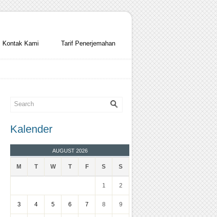
Kontak Kami
Tarif Penerjemahan
Kalender
AUGUST 2026
M
T
W
T
F
S
S
1
2
3
4
5
6
7
8
9