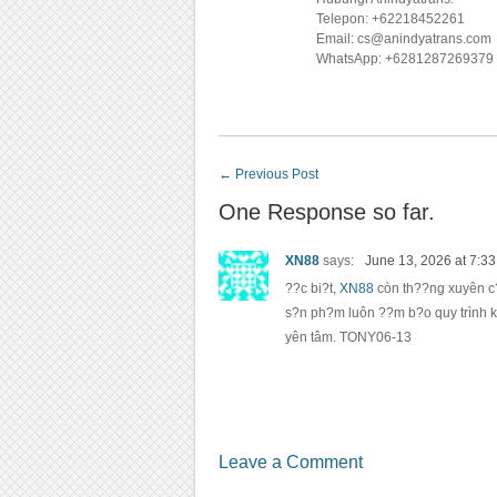
Telepon: +62218452261
Email: cs@anindyatrans.com
WhatsApp: +6281287269379
←
Previous Post
One Response so far.
XN88
says:
June 13, 2026 at 7:3
??c bi?t,
XN88
còn th??ng xuyên c
s?n ph?m luôn ??m b?o quy trình ki
yên tâm. TONY06-13
Leave a Comment