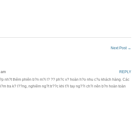
Next Post
→
3 am
REPLY
?p nh?t thêm phiên b?n m?i l? ?? ph?c v? hoàn h?o nhu c?u khách hàng. Các
?m tra k? l??ng, nghiêm ng?t tr??c khi t?i tay ng??i ch?i nên b?n hoàn toàn