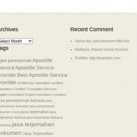
rchives
Recent Comment
Varius dui, quis posuere nibh huj
ags
Mollisuis. Mauris omma rhoncus
Porttitor. http://example.com
Apostille
gen penerjemah
ervice
Apostille Service
rovider
Best Apostille Service
rovider
certified tax translation
certified
anslation
Certified Translation Services
glish translation
English translation company
asa penerjemah bahasa
jasa
enerjemah dokumen
jasa penerjemah
jasa terjemahan
okumen resmi
jasa
erjemahan Bahasa
jasa terjemahan Bahasa
jasa terjemahan
donesia
dokumen
Jasa Terjemahan