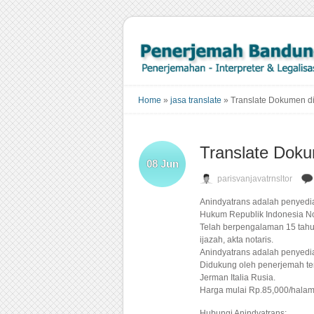
Home
»
jasa translate
»
Translate Dokumen d
Translate Dok
08
Jun
parisvanjavatrnsltor
Anindyatrans adalah penyedia
Hukum Republik Indonesia N
Telah berpengalaman 15 tahun
ijazah, akta notaris.
Anindyatrans adalah penyedia
Didukung oleh penerjemah te
Jerman Italia Rusia.
Harga mulai Rp.85,000/halam
Hubungi Anindyatrans: