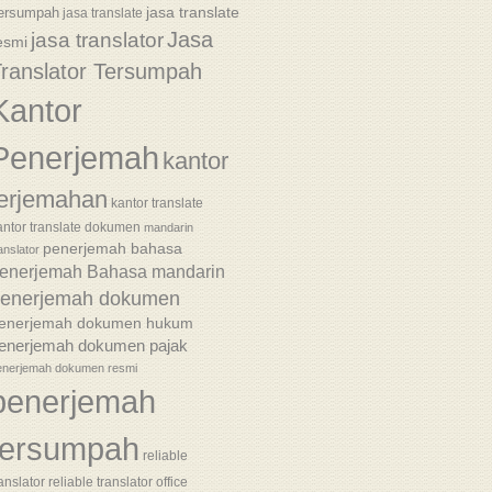
jasa translate
ersumpah
jasa translate
Jasa
jasa translator
esmi
ranslator Tersumpah
Kantor
Penerjemah
kantor
terjemahan
kantor translate
antor translate dokumen
mandarin
penerjemah bahasa
anslator
enerjemah Bahasa mandarin
enerjemah dokumen
enerjemah dokumen hukum
enerjemah dokumen pajak
enerjemah dokumen resmi
penerjemah
tersumpah
reliable
anslator
reliable translator office