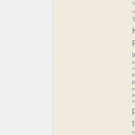
T
r
T
k
tr
p
p
p
p
p
tr