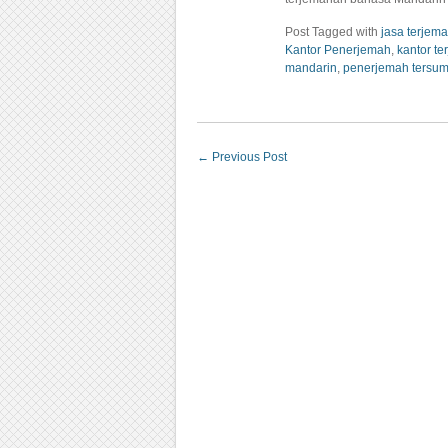
Post Tagged with
jasa terje
Kantor Penerjemah
,
kantor t
mandarin
,
penerjemah tersum
←
Previous Post