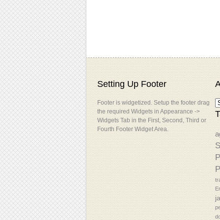
Setting Up Footer
A
Footer is widgetized. Setup the footer drag
the required Widgets in Appearance ->
T
Widgets Tab in the First, Second, Third or
Fourth Footer Widget Area.
a
S
P
P
tr
En
j
p
d