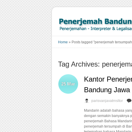
Home
»
Posts tagged "penerjemah tersumpah
Tag Archives: penerje
Kantor Penerj
25
Mar
Bandung Jawa 
parisvanjavatrnsltor
Mandarin adalah bahasa yang
dengan semakin banyaknya pe
penerjemah Bahasa Mandarin,
penerjemah tersumpah di Ba
terjemahan bahasa Mandarin t