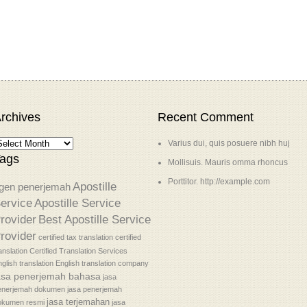
rchives
Recent Comment
Varius dui, quis posuere nibh huj
ags
Mollisuis. Mauris omma rhoncus
Porttitor. http://example.com
Apostille
gen penerjemah
ervice
Apostille Service
rovider
Best Apostille Service
rovider
certified tax translation
certified
anslation
Certified Translation Services
glish translation
English translation company
asa penerjemah bahasa
jasa
enerjemah dokumen
jasa penerjemah
jasa terjemahan
okumen resmi
jasa