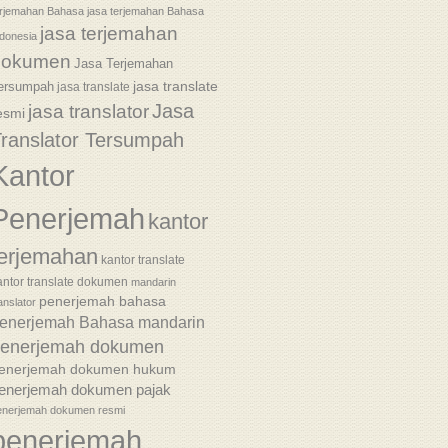
erjemahan Bahasa
jasa terjemahan Bahasa
jasa terjemahan
donesia
dokumen
Jasa Terjemahan
jasa translate
ersumpah
jasa translate
Jasa
jasa translator
esmi
ranslator Tersumpah
Kantor
Penerjemah
kantor
terjemahan
kantor translate
antor translate dokumen
mandarin
penerjemah bahasa
anslator
enerjemah Bahasa mandarin
enerjemah dokumen
enerjemah dokumen hukum
enerjemah dokumen pajak
enerjemah dokumen resmi
penerjemah