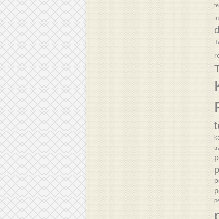
t
In
T
r
T
k
tr
p
p
p
p
p