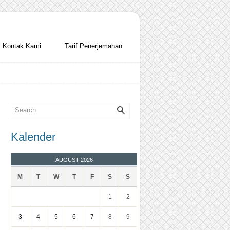
Kontak Kami
Tarif Penerjemahan
Kalender
AUGUST 2026
M
T
W
T
F
S
S
1
2
3
4
5
6
7
8
9