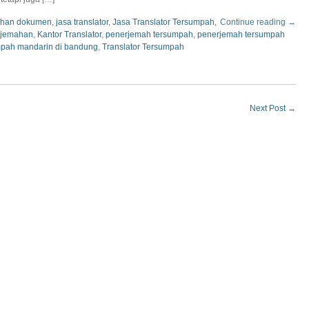
mahan dokumen
,
jasa translator
,
Jasa Translator Tersumpah
,
Continue reading →
erjemahan
,
Kantor Translator
,
penerjemah tersumpah
,
penerjemah tersumpah
pah mandarin di bandung
,
Translator Tersumpah
Next Post
→