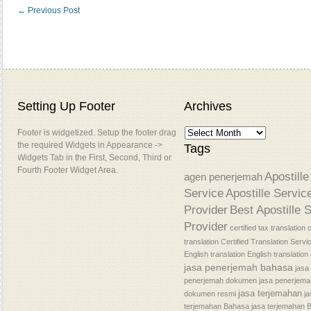
←
Previous Post
Setting Up Footer
Archives
Footer is widgetized. Setup the footer drag
the required Widgets in Appearance ->
Tags
Widgets Tab in the First, Second, Third or
Fourth Footer Widget Area.
Apostille
agen penerjemah
Service
Apostille Servic
Provider
Best Apostille 
Provider
certified tax translation
c
translation
Certified Translation Servi
English translation
English translatio
jasa penerjemah bahasa
jasa
penerjemah dokumen
jasa penerjem
jasa terjemahan
dokumen resmi
j
terjemahan Bahasa
jasa terjemahan 