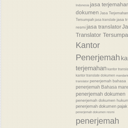
jasa terjemaha
Indonesia
dokumen
Jasa Terjemaha
jasa t
Tersumpah
jasa translate
J
jasa translator
resmi
Translator Tersump
Kantor
Penerjemah
ka
terjemahan
kantor transl
kantor translate dokumen
mandari
penerjemah bahasa
translator
penerjemah Bahasa mand
penerjemah dokumen
penerjemah dokumen huku
penerjemah dokumen pajak
penerjemah dokumen resmi
penerjemah