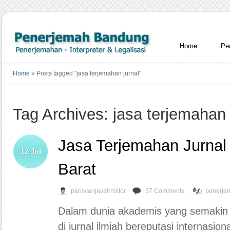
Home
Pe
Home
»
Posts tagged "jasa terjemahan jurnal"
Tag Archives: jasa terjemahan 
Jasa Terjemahan Jurnal
12
Jul
Barat
parisvanjavatrnsltor
37 Comments.
penerje
Dalam dunia akademis yang semakin me
di jurnal ilmiah bereputasi internasio