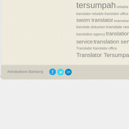
tersumpah
reliable
translator
reliable translator office
sworn translator
terjemaha
translate re
translate dokumen
translatio
translation agency
translation se
service
Translator
translator office
Translator Tersump
Anindyatrans Bandung