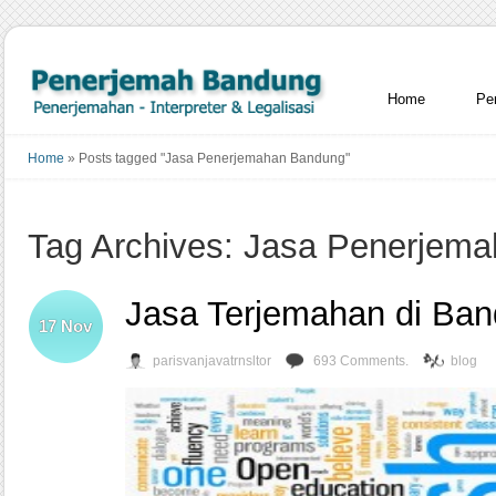
Home
Pe
Home
»
Posts tagged "Jasa Penerjemahan Bandung"
Tag Archives: Jasa Penerjem
Jasa Terjemahan di Ba
17
Nov
parisvanjavatrnsltor
693 Comments.
blog