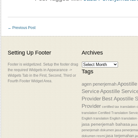
←
Previous Post
Setting Up Footer
Archives
Footer is widgetized. Setup the footer drag
the required Widgets in Appearance ->
Tags
Widgets Tab in the First, Second, Third or
Fourth Footer Widget Area.
Apostille
agen penerjemah
Service
Apostille Servic
Provider
Best Apostille 
Provider
certified tax translation
c
translation
Certified Translation Servi
English translation
English translatio
jasa penerjemah bahasa
jasa
penerjemah dokumen
jasa penerjem
jasa terjemahan
dokumen resmi
j