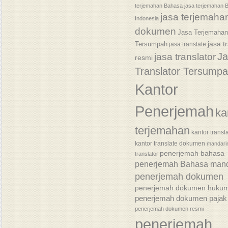
terjemahan Bahasa
jasa terjemahan 
jasa terjemaha
Indonesia
dokumen
Jasa Terjemaha
jasa t
Tersumpah
jasa translate
J
jasa translator
resmi
Translator Tersump
Kantor
Penerjemah
ka
terjemahan
kantor transl
kantor translate dokumen
mandari
penerjemah bahasa
translator
penerjemah Bahasa mand
penerjemah dokumen
penerjemah dokumen huku
penerjemah dokumen pajak
penerjemah dokumen resmi
penerjemah