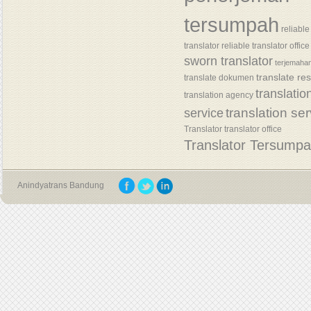
tersumpah
reliable
translator
reliable translator office
sworn translator
terjemaha
translate re
translate dokumen
translatio
translation agency
translation se
service
Translator
translator office
Translator Tersump
Anindyatrans Bandung