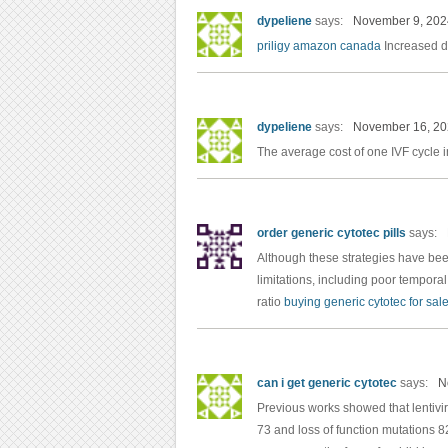
dypeliene
says:
November 9, 202
priligy amazon canada
Increased do
dypeliene
says:
November 16, 20
The average cost of one IVF cycle i
order generic cytotec pills
says:
Although these strategies have bee
limitations, including poor temporal
ratio
buying generic cytotec for sal
can i get generic cytotec
says:
N
Previous works showed that lentivir
73 and loss of function mutations 