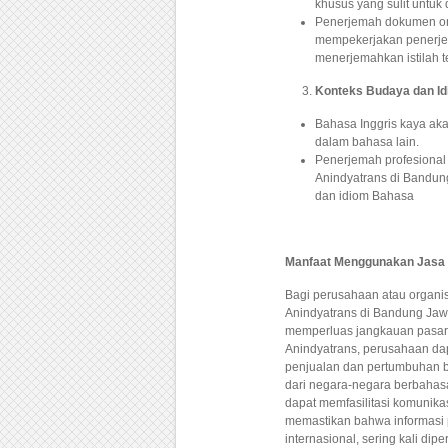
khusus yang sulit untuk 
Penerjemah dokumen onl
mempekerjakan penerjem
menerjemahkan istilah t
Konteks Budaya dan I
Bahasa Inggris kaya aka
dalam bahasa lain.
Penerjemah profesional
Anindyatrans di Bandu
dan idiom Bahasa
Manfaat Menggunakan Jasa 
Bagi perusahaan atau organis
Anindyatrans di Bandung Jawa
memperluas jangkauan pasar 
Anindyatrans, perusahaan d
penjualan dan pertumbuhan bis
dari negara-negara berbahas
dapat memfasilitasi komunika
memastikan bahwa informasi p
internasional, sering kali d