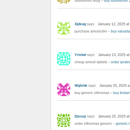
isotretinoin drug –
buy isotretinoin
Xjdeug
says:
January 12, 2025 at
purchase amoxicillin –
buy valsarta
Yrmiwt
says:
January 13, 2025 at
cheap amoxil tablets –
order iprat
Wqhrbk
says:
January 25, 2025 a
buy generic zithromax –
buy tinda
Djxsuy
says:
January 25, 2025 at
order zithromax generic –
generic 