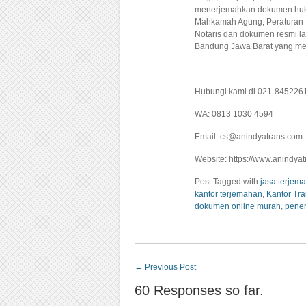
menerjemahkan dokumen huku
Mahkamah Agung, Peraturan M
Notaris dan dokumen resmi la
Bandung Jawa Barat yang men
Hubungi kami di 021-845226
WA: 0813 1030 4594
Email: cs@anindyatrans.com
Website: https://www.anindya
Post Tagged with
jasa terje
kantor terjemahan
,
Kantor Tra
dokumen online murah
,
pener
←
Previous Post
60 Responses so far.