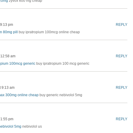
 20mg
zyvox 600 mg cheap
 9:13 pm
REPLY
n 80mg pill
buy ipratropium 100mcg online cheap
 12:58 am
REPLY
ropium 100mcg generic
buy ipratropium 100 mcg generic
t 9:13 am
REPLY
max 300mg online cheap
buy generic nebivolol 5mg
 1:55 pm
REPLY
nebivolol 5mg
nebivolol us