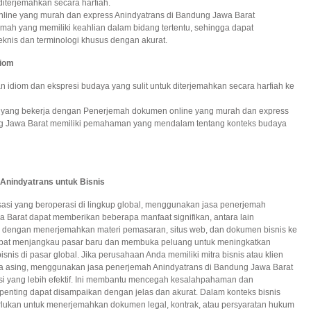
diterjemahkan secara harfiah.
ine yang murah dan express Anindyatrans di Bandung Jawa Barat
ah yang memiliki keahlian dalam bidang tertentu, sehingga dapat
eknis dan terminologi khusus dengan akurat.
diom
n idiom dan ekspresi budaya yang sulit untuk diterjemahkan secara harfiah ke
 yang bekerja dengan Penerjemah dokumen online yang murah dan express
ng Jawa Barat memiliki pemahaman yang mendalam tentang konteks budaya
Anindyatrans untuk Bisnis
asi yang beroperasi di lingkup global, menggunakan jasa penerjemah
 Barat dapat memberikan beberapa manfaat signifikan, antara lain
dengan menerjemahkan materi pemasaran, situs web, dan dokumen bisnis ke
apat menjangkau pasar baru dan membuka peluang untuk meningkatkan
nis di pasar global. Jika perusahaan Anda memiliki mitra bisnis atau klien
a asing, menggunakan jasa penerjemah Anindyatrans di Bandung Jawa Barat
si yang lebih efektif. Ini membantu mencegah kesalahpahaman dan
enting dapat disampaikan dengan jelas dan akurat. Dalam konteks bisnis
iperlukan untuk menerjemahkan dokumen legal, kontrak, atau persyaratan hukum