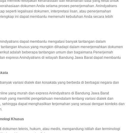
uga memiliki kebijakan kerahasiaan dan keamanan data yang ketat untuk
g kerahasiaan dokumen Anda selama proses penerjemahan. Anindyatrans
 seperti legalisasi dokumen, interpretasi lisan, atau penerjemahan
elengkap ini dapat membantu memenuhi kebutuhan Anda secara lebih
indyatrans dapat membantu mengatasi banyak tantangan dalam
 tantangan khusus yang mungkin dihadapi dalam menerjemahkan dokumen
. Berikut adalah beberapa tantangan umum dan bagaimana Penerjemah
an express Anindyatrans di wilayah Bandung Jawa Barat dapat membantu
akata
 banyak variasi dialek dan kosakata yang berbeda di berbagai negara dan
ine yang murah dan express Anindyatrans di Bandung Jawa Barat
ah yang memiliki pengetahuan mendalam tentang variasi dialek dan
s, sehingga dapat menghasilkan terjemahan yang sesuai dengan konteks dan
n.
minologi Khusus
i dokumen teknis, hukum, atau medis, mengandung istilah dan terminologi