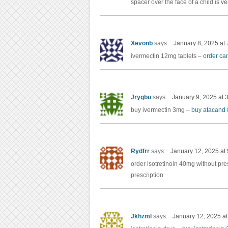
spacer over the face of a child is ver
Xevonb
says:
January 8, 2025 at
ivermectin 12mg tablets –
order ca
Jrygbu
says:
January 9, 2025 at 
buy ivermectin 3mg –
buy atacand 
Rydfrr
says:
January 12, 2025 at
order isotretinoin 40mg without pre
prescription
Jkhzml
says:
January 12, 2025 a