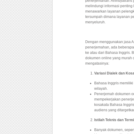
penerjemahan. Anindyatrans j
melindungi informasi pentin
menawarkan layanan pelengkap
tersumpah dimana layanan p
menyeluruh.
Dengan menggunakan jasa An
penerjemahan, ada beberapa
ke atau dari Bahasa Inggris
dokumen online yang murah d
mengatasinya:
Variasi Dialek dan Kos
Bahasa Inggris memiliki
wilayah.
Penerjemah dokumen onl
mempekerjakan penerjem
kosakata Bahasa Inggri
audiens yang ditargetka
Istilah Teknis dan Ter
Banyak dokumen, sepert