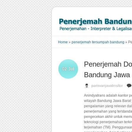
Home
»
penerjemah tersumpah bandung
»
Pe
Penerjemah Do
02
Jul
Bandung Jawa 
parisvanjavatrnsltor
Anindyatrans adalah kantor 
wilayah Bandung Jawa Barat 
pengalaman yang relevan da
penerjemahan yang terstanda
pengecekan akhir untuk mema
teknologi penerjemahan terki
terjemahan (TM). Penggunaan 