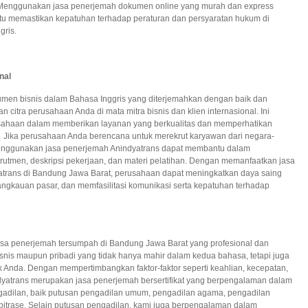
 Menggunakan jasa penerjemah dokumen online yang murah dan express
tu memastikan kepatuhan terhadap peraturan dan persyaratan hukum di
gris.
nal
men bisnis dalam Bahasa Inggris yang diterjemahkan dengan baik dan
n citra perusahaan Anda di mata mitra bisnis dan klien internasional. Ini
ahaan dalam memberikan layanan yang berkualitas dan memperhatikan
ka perusahaan Anda berencana untuk merekrut karyawan dari negara-
menggunakan jasa penerjemah Anindyatrans dapat membantu dalam
tmen, deskripsi pekerjaan, dan materi pelatihan. Dengan memanfaatkan jasa
rans di Bandung Jawa Barat, perusahaan dapat meningkatkan daya saing
ngkauan pasar, dan memfasilitasi komunikasi serta kepatuhan terhadap
jasa penerjemah tersumpah di Bandung Jawa Barat yang profesional dan
isnis maupun pribadi yang tidak hanya mahir dalam kedua bahasa, tetapi juga
Anda. Dengan mempertimbangkan faktor-faktor seperti keahlian, kecepatan,
ndyatrans merupakan jasa penerjemah bersertifikat yang berpengalaman dalam
adilan, baik putusan pengadilan umum, pengadilan agama, pengadilan
bitrase. Selain putusan pengadilan, kami juga berpengalaman dalam