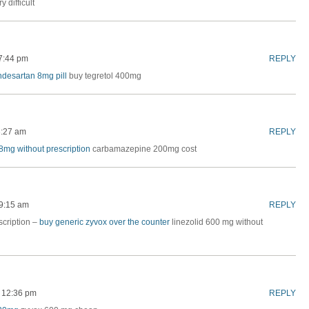
y difficult
 7:44 pm
REPLY
ndesartan 8mg pill
buy tegretol 400mg
3:27 am
REPLY
8mg without prescription
carbamazepine 200mg cost
 9:15 am
REPLY
scription –
buy generic zyvox over the counter
linezolid 600 mg without
t 12:36 pm
REPLY