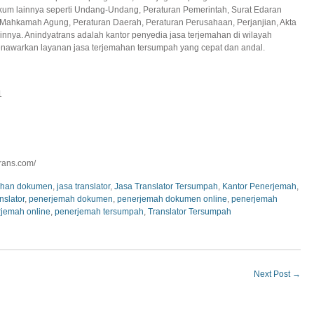
m lainnya seperti Undang-Undang, Peraturan Pemerintah, Surat Edaran
ahkamah Agung, Peraturan Daerah, Peraturan Perusahaan, Perjanjian, Akta
innya. Anindyatrans adalah kantor penyedia jasa terjemahan di wilayah
awarkan layanan jasa terjemahan tersumpah yang cepat dan andal.
1
trans.com/
mahan dokumen
,
jasa translator
,
Jasa Translator Tersumpah
,
Kantor Penerjemah
,
nslator
,
penerjemah dokumen
,
penerjemah dokumen online
,
penerjemah
jemah online
,
penerjemah tersumpah
,
Translator Tersumpah
Next Post
→