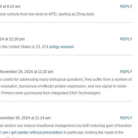
4 at 9:23 am
REPLY
se cohorts from low dose to MTD, starting at 25mg daily
24 at 12:28 pm
REPLY
n the United States is 23, 474
priligy amazon
November 29, 2024 at 11:20 pm
REPLY
n useful for addressing many biological questions, they suffer from a number of
 resolution, transience of effector protein expression, and low signal to noise
e
Primers were purchased from Integrated DNA Technologies
ovember 30, 2024 at 11:14 am
REPLY
al vectors can induce insertional mutagenesis by both inducing gain of function
82
can i get cytotec without prescription
In particular, holding the mask of the