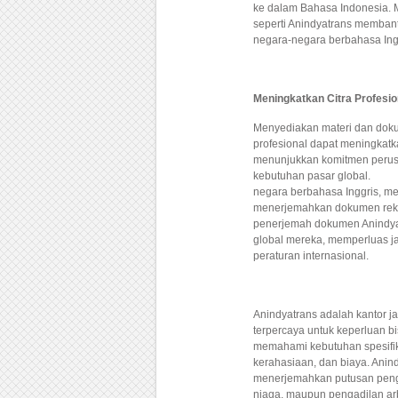
ke dalam Bahasa Indonesia.
seperti Anindyatrans memban
negara-negara berbahasa Ing
Meningkatkan Citra Profesio
Menyediakan materi dan doku
profesional dapat meningkatka
menunjukkan komitmen perus
kebutuhan pasar global. Ji
negara berbahasa Inggris, 
menerjemahkan dokumen rekru
penerjemah dokumen Anindyat
global mereka, memperluas ja
peraturan internasional.
Anindyatrans adalah kantor 
terpercaya untuk keperluan b
memahami kebutuhan spesifik 
kerahasiaan, dan biaya. Ani
menerjemahkan putusan peng
niaga, maupun pengadilan ar