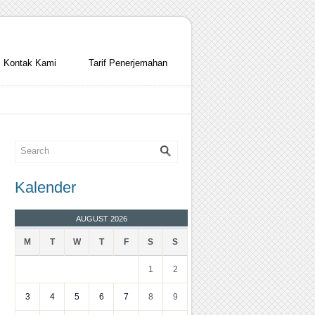
Kontak Kami
Tarif Penerjemahan
Kalender
AUGUST 2026
M
T
W
T
F
S
S
1
2
3
4
5
6
7
8
9