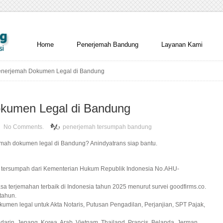
Home
Penerjemah Bandung
Layanan Kami
nerjemah Dokumen Legal di Bandung
kumen Legal di Bandung
No Comments.
penerjemah tersumpah bandung
mah dokumen legal di Bandung? Anindyatrans siap bantu.
ah tersumpah dari Kementerian Hukum Republik Indonesia No.AHU-
sa terjemahan terbaik di Indonesia tahun 2025 menurut survei goodfirms.co.
tahun.
umen legal untuk Akta Notaris, Putusan Pengadilan, Perjanjian, SPT Pajak,
darin, Jepang, Korea, Arab, Vietnam, Thailand, Prancis, Belanda, Jerman,