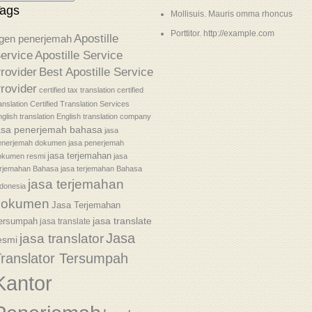
ags
Mollisuis. Mauris omma rhoncus
Porttitor. http://example.com
Apostille
gen penerjemah
ervice
Apostille Service
rovider
Best Apostille Service
rovider
certified tax translation
certified
anslation
Certified Translation Services
glish translation
English translation company
asa penerjemah bahasa
jasa
enerjemah dokumen
jasa penerjemah
jasa terjemahan
okumen resmi
jasa
erjemahan Bahasa
jasa terjemahan Bahasa
jasa terjemahan
donesia
dokumen
Jasa Terjemahan
jasa translate
ersumpah
jasa translate
Jasa
jasa translator
esmi
ranslator Tersumpah
Kantor