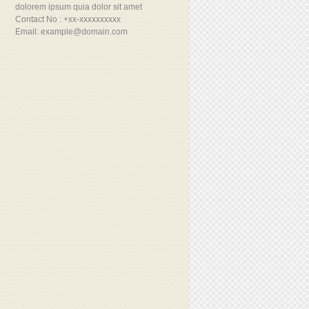
dolorem ipsum quia dolor sit amet
Contact No : +xx-xxxxxxxxxx
Email: example@domain.com