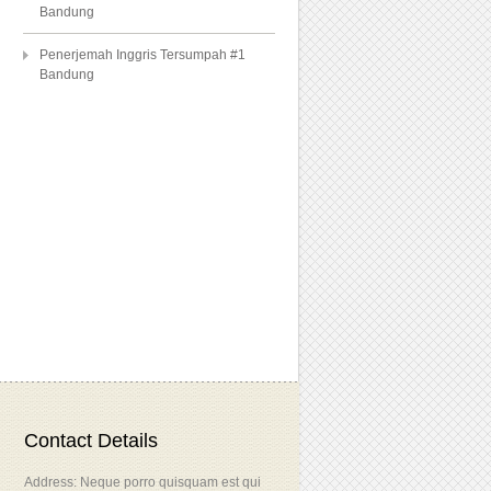
Bandung
Penerjemah Inggris Tersumpah #1
Bandung
Contact Details
Address: Neque porro quisquam est qui