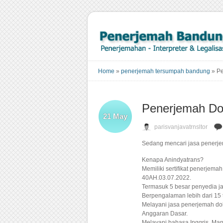
Home
»
penerjemah tersumpah bandung
»
Pe
Penerjemah Do
21
May
parisvanjavatrnsltor
Sedang mencari jasa penerje
Kenapa Anindyatrans?
Memiliki sertifikat penerjem
40AH.03.07.2022.
Termasuk 5 besar penyedia ja
Berpengalaman lebih dari 15 
Melayani jasa penerjemah dok
Anggaran Dasar.
Melayani bahasa Inggris, Man