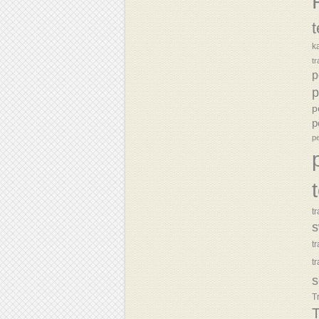
k
tr
p
p
p
p
p
tr
s
t
t
s
T
T