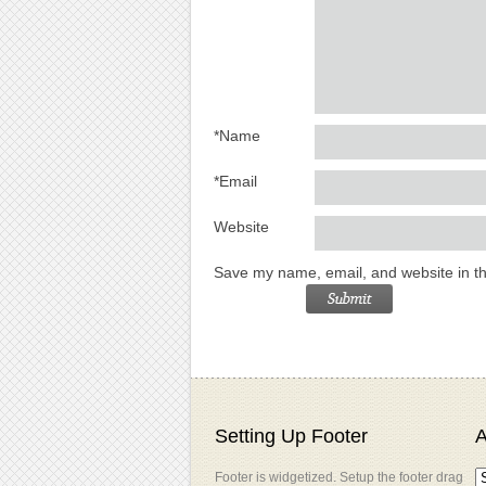
*
Name
*
Email
Website
Save my name, email, and website in th
Setting Up Footer
A
Footer is widgetized. Setup the footer drag