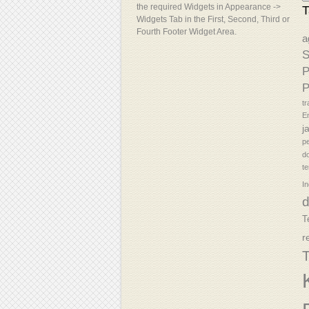
the required Widgets in Appearance ->
T
Widgets Tab in the First, Second, Third or
Fourth Footer Widget Area.
a
S
P
P
tr
En
j
p
d
t
In
T
r
T