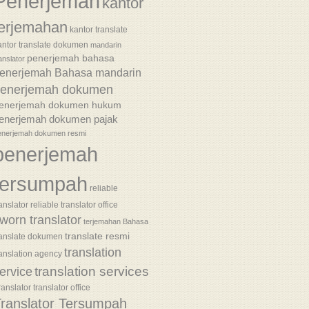
Penerjemah
kantor
terjemahan
kantor translate
antor translate dokumen
mandarin
penerjemah bahasa
anslator
enerjemah Bahasa mandarin
enerjemah dokumen
enerjemah dokumen hukum
enerjemah dokumen pajak
enerjemah dokumen resmi
penerjemah
tersumpah
reliable
anslator
reliable translator office
worn translator
terjemahan Bahasa
translate resmi
ranslate dokumen
translation
ranslation agency
translation services
ervice
ranslator
translator office
ranslator Tersumpah