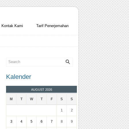
Kontak Kami
Tarif Penerjemahan
Kalender
AUGUST 2026
M
T
W
T
F
S
S
1
2
3
4
5
6
7
8
9