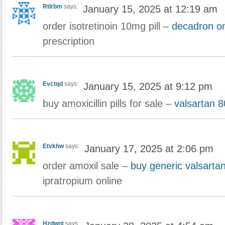
Rtlrbm
says:
January 15, 2025 at 12:19 am
order isotretinoin 10mg pill –
decadron on
prescription
Evctqd
says:
January 15, 2025 at 9:12 pm
buy amoxicillin pills for sale –
valsartan 
Etvkhw
says:
January 17, 2025 at 2:06 pm
order amoxil sale –
buy generic valsarta
ipratropium online
Hzdwnt
says: