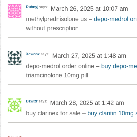
Ruhnyj
says:
March 26, 2025 at 10:07 am
methylprednisolone us –
depo-medrol on
without prescription
Xcwonx
says:
March 27, 2025 at 1:48 am
depo-medrol order online –
buy depo-med
triamcinolone 10mg pill
Bzwizr
says:
March 28, 2025 at 1:42 am
buy clarinex for sale –
buy claritin 10mg 