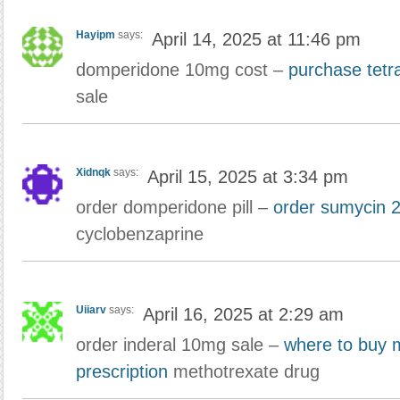
Hayipm
says:
April 14, 2025 at 11:46 pm
domperidone 10mg cost –
purchase tetra
sale
Xidnqk
says:
April 15, 2025 at 3:34 pm
order domperidone pill –
order sumycin 2
cyclobenzaprine
Uiiarv
says:
April 16, 2025 at 2:29 am
order inderal 10mg sale –
where to buy m
prescription
methotrexate drug