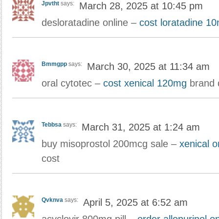
Jpvtht
says:
March 28, 2025 at 10:45 pm
desloratadine online –
cost loratadine 1
Bmmgpp
says:
March 30, 2025 at 11:34 am
oral cytotec –
cost xenical 120mg
brand 
Tebbsa
says:
March 31, 2025 at 1:24 am
buy misoprostol 200mcg sale –
xenical o
cost
Qvknva
says:
April 5, 2025 at 6:52 am