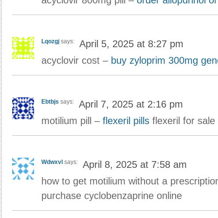
acyclovir 800mg pill –
order allopurinol on
Lqozgj
says:
April 5, 2025 at 8:27 pm
acyclovir cost –
buy zyloprim 300mg gen
Ebtbjs
says:
April 7, 2025 at 2:16 pm
motilium pill –
flexeril pills
flexeril for sale
Wdwxvl
says:
April 8, 2025 at 7:58 am
how to get motilium without a prescripti
purchase cyclobenzaprine online