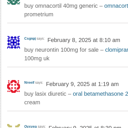
buy omnacortil 40mg generic –
omnacorti
prometrium
Csgnpj
says:
February 8, 2025 at 8:10 am
buy neurontin 100mg for sale –
clomipra
100mg uk
Nreeif
says:
February 9, 2025 at 1:19 am
buy lasix diuretic –
oral betamethasone
cream
Oyxyea
says: