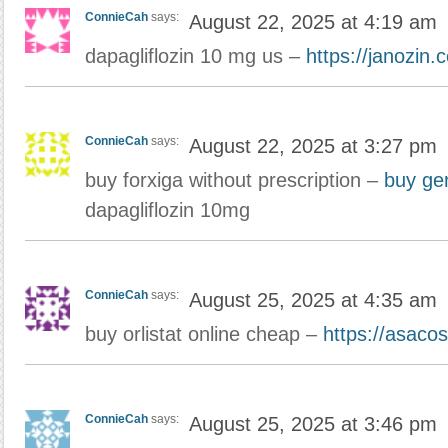
ConnieCah
says:
August 22, 2025 at 4:19 am
dapagliflozin 10 mg us –
https://janozin.
ConnieCah
says:
August 22, 2025 at 3:27 pm
buy forxiga without prescription –
buy gen
dapagliflozin 10mg
ConnieCah
says:
August 25, 2025 at 4:35 am
buy orlistat online cheap –
https://asaco
ConnieCah
says:
August 25, 2025 at 3:46 pm