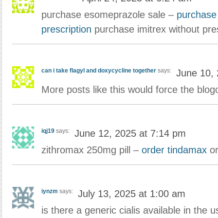
purchase esomeprazole sale –
purchase
prescription
purchase imitrex without pres
can i take flagyl and doxycycline together
says:
June 10, 
More posts like this would force the blo
iqj19
says:
June 12, 2025 at 7:14 pm
zithromax 250mg pill –
order tindamax
or
iynzm
says:
July 13, 2025 at 1:00 am
is there a generic cialis available in the 