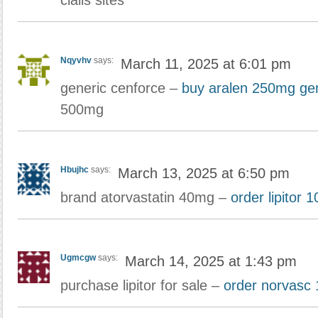
cialis sites
Nqyvhv
says:
March 11, 2025 at 6:01 pm
generic cenforce –
buy aralen 250mg ge
500mg
Hbujhc
says:
March 13, 2025 at 6:50 pm
brand atorvastatin 40mg –
order lipitor 
Ugmcgw
says:
March 14, 2025 at 1:43 pm
purchase lipitor for sale –
order norvasc