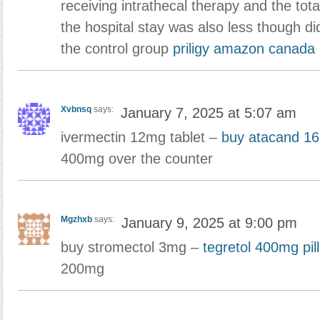
receiving intrathecal therapy and the tot
the hospital stay was also less though did
the control group
priligy amazon canada
Xvbnsq
says:
January 7, 2025 at 5:07 am
ivermectin 12mg tablet –
buy atacand 16
400mg over the counter
Mgzhxb
says:
January 9, 2025 at 9:00 pm
buy stromectol 3mg –
tegretol 400mg pill
200mg