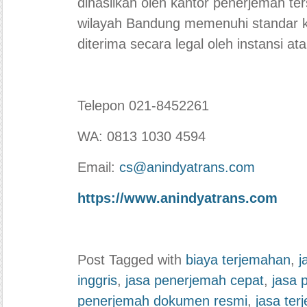
dihasilkan oleh kantor penerjemah te
wilayah Bandung memenuhi standar kua
diterima secara legal oleh instansi at
Telepon 021-8452261
WA: 0813 1030 4594
Email:
cs@anindyatrans.com
https://www.anindyatrans.com
Post Tagged with
biaya terjemahan
,
j
inggris
,
jasa penerjemah cepat
,
jasa
penerjemah dokumen resmi
,
jasa te