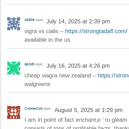
o0808
says:
July 14, 2025 at 2:39 pm
vigra vs cialis –
https://strongtadafl.com/
available in the us
qk2d5
says:
July 16, 2025 at 4:26 pm
cheap viagra new zealand –
https://stro
walgreens
ConnieCah
says:
August 5, 2025 at 1:29 pm
I am in point of fact enchant‚e ‘ to gleam
consists of tons of profitable facts, tha