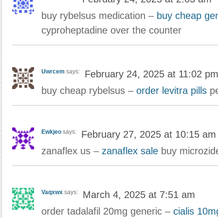
buy rybelsus medication –
buy cheap gen
cyproheptadine over the counter
Uwrcem
says:
February 24, 2025 at 11:02 p
buy cheap rybelsus –
order levitra pills
pe
Ewkjeo
says:
February 27, 2025 at 10:15 am
zanaflex us –
zanaflex sale
buy microzide 
Vaqxwx
says:
March 4, 2025 at 7:51 am
order tadalafil 20mg generic –
cialis 10m