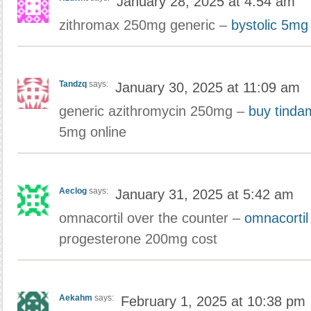
January 28, 2025 at 4:54 am
zithromax 250mg generic –
bystolic 5mg 
Tandzq
says:
January 30, 2025 at 11:09 am
generic azithromycin 250mg –
buy tinda
5mg online
Aeclog
says:
January 31, 2025 at 5:42 am
omnacortil over the counter –
omnacortil
progesterone 200mg cost
Aekahm
says:
February 1, 2025 at 10:38 pm