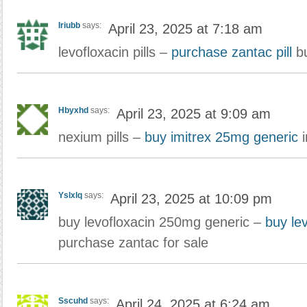
Iriubb
says:
April 23, 2025 at 7:18 am
levofloxacin pills –
purchase zantac pill
bu
Hbyxhd
says:
April 23, 2025 at 9:09 am
nexium pills –
buy imitrex 25mg generic
i
Yslxlq
says:
April 23, 2025 at 10:09 pm
buy levofloxacin 250mg generic –
buy le
purchase zantac for sale
Sscuhd
says:
April 24, 2025 at 6:24 am