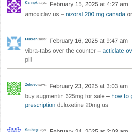
Cznnpk
says:
February 15, 2025 at 4:27 am
amoxiclav us –
nizoral 200 mg canada
or
Fukxen
says:
February 16, 2025 at 9:47 am
vibra-tabs over the counter –
acticlate o
pill
Zekgvo
says:
February 23, 2025 at 3:03 am
buy augmentin 625mg for sale –
how to 
prescription
duloxetine 20mg us
Seshcg
says:
February 24, 2025 at 2:03 am