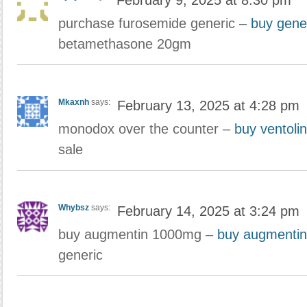
February 9, 2025 at 8:30 pm
purchase furosemide generic –
buy gene
betamethasone 20gm
Mkaxnh
says:
February 13, 2025 at 4:28 pm
monodox over the counter –
buy ventoli
sale
Whybsz
says:
February 14, 2025 at 3:24 pm
buy augmentin 1000mg –
buy augmentin
generic