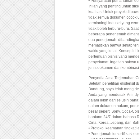
• Persyaratan pemahaman d
Inilah yang penting untuk di
kualitas. Untuk proyek di b
tidak semua dokumen cocok u
terminologi industri yang ce
tidak boleh terburu-buru. S
beberapa penerjemah dimana 
dua penerjemah, dibandingka
memastikan bahwa setiap terj
waktu yang ketat. Konsep ini k
pertemuan bisnis yang mende
penyelamat. Ingatlah bahwa u
jenis dokumen dan kombinasi
Penyedia Jasa Terjemahan Ce
Setelah penelitian ekstensif
Bandung, saya telah mengiden
Anda yang mendesak. Anindy
dalam lebih dari selusin bahas
dalam dokumen hukum, perusa
besar seperti Sony, Coca-Co
bantuan 24/7 dalam bahasa Rus
Cina, Korea, Jepang, dan Baha
• Protokol keamanan tingkat 
• Penerjemah tersertifikasi 