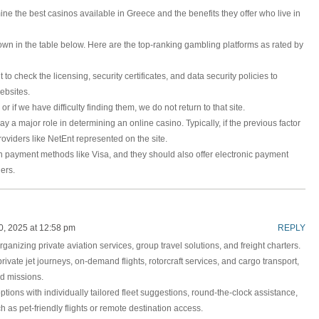
ine the best casinos available in Greece and the benefits they offer who live in
own in the table below. Here are the top-ranking gambling platforms as rated by
t to check the licensing, security certificates, and data security policies to
websites.
or if we have difficulty finding them, we do not return to that site.
 a major role in determining an online casino. Typically, if the previous factor
providers like NetEnt represented on the site.
n payment methods like Visa, and they should also offer electronic payment
ers.
0, 2025 at 12:58 pm
REPLY
ganizing private aviation services, group travel solutions, and freight charters.
private jet journeys, on-demand flights, rotorcraft services, and cargo transport,
id missions.
ptions with individually tailored fleet suggestions, round-the-clock assistance,
h as pet-friendly flights or remote destination access.