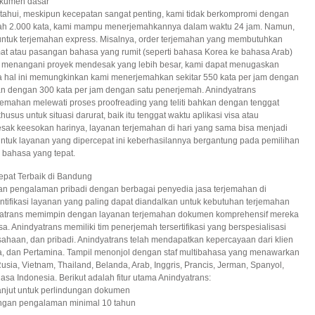
okumen dasar
ketahui, meskipun kecepatan sangat penting, kami tidak berkompromi dengan
awah 2.000 kata, kami mampu menerjemahkannya dalam waktu 24 jam. Namun,
ntuk terjemahan express. Misalnya, order terjemahan yang membutuhkan
rmat atau pasangan bahasa yang rumit (seperti bahasa Korea ke bahasa Arab)
aat menangani proyek mendesak yang lebih besar, kami dapat menugaskan
hal ini memungkinkan kami menerjemahkan sekitar 550 kata per jam dengan
n dengan 300 kata per jam dengan satu penerjemah. Anindyatrans
emahan melewati proses proofreading yang teliti bahkan dengan tenggat
husus untuk situasi darurat, baik itu tenggat waktu aplikasi visa atau
sak keesokan harinya, layanan terjemahan di hari yang sama bisa menjadi
ntuk layanan yang dipercepat ini keberhasilannya bergantung pada pemilihan
 bahasa yang tepat.
pat Terbaik di Bandung
 dan pengalaman pribadi dengan berbagai penyedia jasa terjemahan di
tifikasi layanan yang paling dapat diandalkan untuk kebutuhan terjemahan
atrans memimpin dengan layanan terjemahan dokumen komprehensif mereka
a. Anindyatrans memiliki tim penerjemah tersertifikasi yang berspesialisasi
haan, dan pribadi. Anindyatrans telah mendapatkan kepercayaan dari klien
la, dan Pertamina. Tampil menonjol dengan staf multibahasa yang menawarkan
ia, Vietnam, Thailand, Belanda, Arab, Inggris, Prancis, Jerman, Spanyol,
sa Indonesia. Berikut adalah fitur utama Anindyatrans:
lanjut untuk perlindungan dokumen
dengan pengalaman minimal 10 tahun