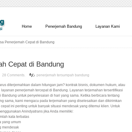
Home
Penerjemah Bandung
Layanan Kami
sa Penerjemah Cepat di Bandung
ah Cepat di Bandung
28 Comments.
penerjemah tersumpah bandung
us diterjemahkan dalam hitungan jam? kontrak bisnis, dokumen hukum, atau
 layanan penerjemah tercepat di Bandung. Layanan terjemahan tersertifikasi
 di Bandung untuk penyelesaian di hari yang sama. Ketika berbicara tentang
ang sama, kami mengacu pada terjemahan yang diselesaikan dan dikirimkan
cepat ini penting untuk banyak situasi mendesak yang ditemui klien. Untuk
 menggunakan Anindyatrans jika Anda memiliki:
lah kata terbatas
sa yang umum
ng mendesak