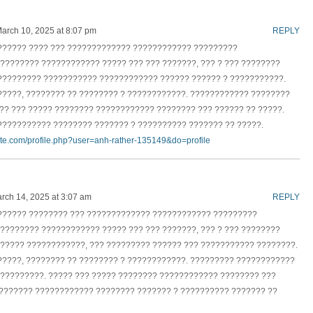
arch 10, 2025 at 8:07 pm
REPLY
?????? ???? ??? ????????????? ???????????? ?????????
???????? ???????????? ????? ??? ??? ???????, ??? ? ??? ????????
????????? ??????????? ???????????? ?????? ?????? ? ???????????.
?????, ???????? ?? ???????? ? ????????????. ???????????? ????????
?? ??? ????? ???????? ???????????? ???????? ??? ?????? ?? ?????.
??????????? ???????? ??????? ? ?????????? ??????? ?? ?????.
site.com/profile.php?user=anh-rather-135149&do=profile
rch 14, 2025 at 3:07 am
REPLY
?????? ???????? ??? ????????????? ???????????? ?????????
???????? ???????????? ????? ??? ??? ???????, ??? ? ??? ????????
????? ????????????, ??? ????????? ?????? ??? ??????????? ????????.
?????, ???????? ?? ???????? ? ????????????. ????????? ????????????
?????????. ????? ??? ????? ???????? ???????????? ???????? ???
????????? ???????????? ???????? ??????? ? ?????????? ??????? ??