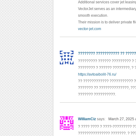
Additional services cover jet leasi
VectorJet serves as an intermediar
smooth execution.
Their mission is to deliver private f
vector-jet.com
???????? ??????????? ?? ????
????????? ?????? ????????? ? 
???????? ? ?????? ????????, ? 
https://avtoaibolit-76.ru/
?? ???????????? ??????????? ?
??????? ?? ??????????????, ??
??????? ??????????.
WilliamCiz
says:
March 27, 2025 
? ???? ???? ? ????-????????? 
??????????????? ???????. ? ??