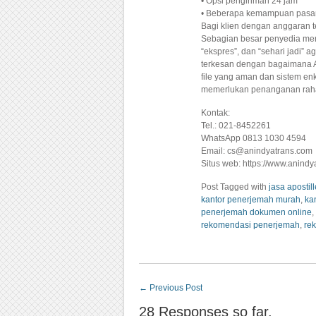
• Opsi pengiriman 24 jam
• Beberapa kemampuan pasa
Bagi klien dengan anggaran te
Sebagian besar penyedia men
“ekspres”, dan “sehari jadi”
terkesan dengan bagaimana An
file yang aman dan sistem enk
memerlukan penanganan raha
Kontak:
Tel.: 021-8452261
WhatsApp 0813 1030 4594
Email: cs@anindyatrans.com
Situs web: https://www.anind
Post Tagged with
jasa apostill
kantor penerjemah murah
,
ka
penerjemah dokumen online
,
rekomendasi penerjemah
,
re
←
Previous Post
28 Responses so far.