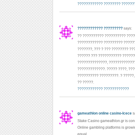
???????????? ???????? ??????
???????????? ?????????
says:
?? ?????????? ?????????? ???
???????????? ????????? ??????
???????, ??? ? ??? ???????? ?
?????? ??? ??????????? ??????
??????????????, ?????????????
?????????????. ????? ????, ??
?????????? ?????????. ? ?????
?? ?????.
???????????? ????????????
gameathlon online casino-Icece
s
Stake Casino gameathlon.gr is cons
Online gambling platforms is growin
equal.