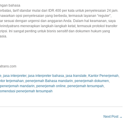
ngan bahasa
rbatas, tarif standar mulai dari IDR.400 per kata untuk penyelesaian 24 jam.
awarkan opsi penyelesaian yang berbeda, termasuk layanan “reguler”,
 agar sesuai dengan urgensi dan anggaran Anda. Dalam hal keamanan, saya
indyatrans menerapkan langkah-langkah ketat, termasuk protokol transfer
ripsi. Ini sangat penting untuk bisnis sensitif dan dokumen hukum yang
sia.
yatrans.com
e
,
jasa interpreter
,
jasa interpreter bahasa
,
jasa translate
,
Kantor Penerjemah
,
ntor terjemahan
,
penerjemah Bahasa mandarin
,
penerjemah dokumen
,
penerjemah mandarin
,
penerjemah online
,
penerjemah tersumpah
,
komendasi penerjemah tersumpah
Next Post
→