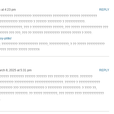
 at 4:23 pm
REPLY
????????? ?????????? ??????????? ????????? ?????? ?????????
??????????? ???????? ? ?????? ???????? ? ???????????.
?????????????, ??? ? ??????????? ??????, ??? ????? ???????????? ???
???? ??? ???, ??? ?? ?????? ????????? ?????? ????? ? ????.
y-plitki/
: ????????? ??????????? ?????, ???????????, ? ?? ????? ??????????
???? ?????? ????? ??????!
rch 8, 2025 at 5:31 pm
REPLY
????? ???????? ?????? ?????? ??? ?????? ?? ?????. ???????
???????? ??????????? ????????????????. ?????? ? ????????????
??????? ??? ?????????????? ? ???????? ??????????. ? ???? ??,
???????? ???????. ?? ????? ????????, ??? ????? ???? ????????????
.