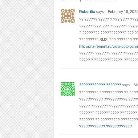
Robertlix
says:
February 18, 2025
?? ?????? ????? ? ??? ???? ??
??????????. ??? ???????? ??? 
? ???????? ???????????? ??? ?
????????? SMS. ??? ??????? ???
http://pnz-remont.ru/vidyi-potolochno
??????? ??????? ????? ???????
????? ? ?????????????. ??????
???????????? ???????
says:
Ma
????????? ??????????? ?? ????
??????????? ??????????? ????
????? ???????? ???????????? ?
??????? ??????????? ???????? 
??????? ?? ????????? ????????
???????????? ????????????