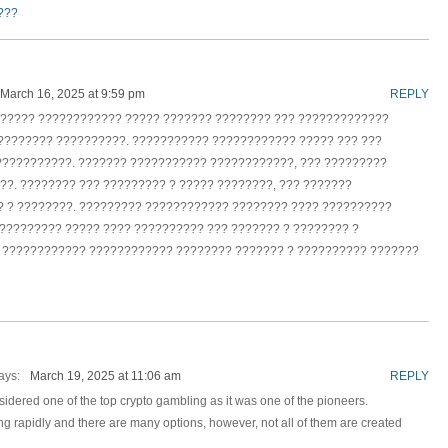
???
March 16, 2025 at 9:59 pm
REPLY
?????? ???????????? ????? ??????? ???????? ??? ?????????????
??????? ??????????. ??????????? ???????????? ????? ??? ???
????????????. ??????? ??????????? ????????????, ??? ?????????
??. ???????? ??? ????????? ? ????? ????????, ??? ???????
 ? ????????. ????????? ???????????? ???????? ???? ??????????
?????????? ????? ???? ?????????? ??? ??????? ? ???????? ?
, ???????????? ???????????? ???????? ??????? ? ?????????? ???????
ays:
March 19, 2025 at 11:06 am
REPLY
idered one of the top crypto gambling as it was one of the pioneers.
g rapidly and there are many options, however, not all of them are created