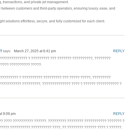
ng, transactions, and private jet management.
y between customers and third-party operators, ensuring luxury, ease, and
light solutions effortless, secure, and fully customized for each client.
??
says:
March 27, 2025 at 6:41 pm
REPLY
?????????????? ? ????????? ??? ??????? ??????????, ????????
????? ?????????? ?????.
????????? ? ?????????? ????????? ??? ????? ?????, ?????????
??????????? ?????????, ?????????????? ???? ? ?????? ??????????? ?
at 9:09 pm
REPLY
??? ???? ?????????? ??????. ????????? ???????? ??????????? ??????? ?
????? ?????????? ?????????? ????, ?? ???????? ?????? ???? ? ??????.