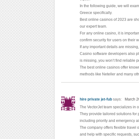
In the following guide, we will exam
Greece specifically.
Best online casinos of 2023 are sh
our expert team.
For any online casino, it is importan
confirm security for users on their 
If any important details are missing, 
Casino software developers also play
is missing, you won’t find reliable 
The best online casinos offer know
methods like Neteller and many oth
hire private jet-fub
says:
March 2
The VectorJet team specializes in or
They provide tailored solutions for 
including priority and emergency a
The company offers flexible travel o
and help with specific requests, suc