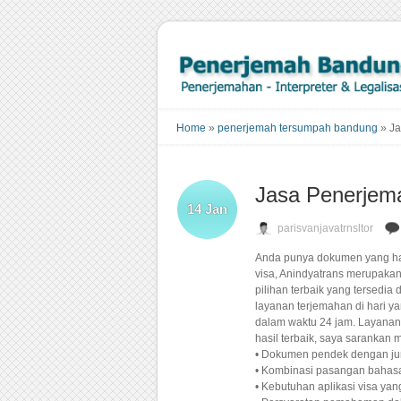
Home
»
penerjemah tersumpah bandung
»
Ja
Jasa Penerjem
14
Jan
parisvanjavatrnsltor
Anda punya dokumen yang har
visa, Anindyatrans merupakan
pilihan terbaik yang tersedia
layanan terjemahan di hari y
dalam waktu 24 jam. Layanan 
hasil terbaik, saya sarankan
• Dokumen pendek dengan jum
• Kombinasi pasangan baha
• Kebutuhan aplikasi visa ya