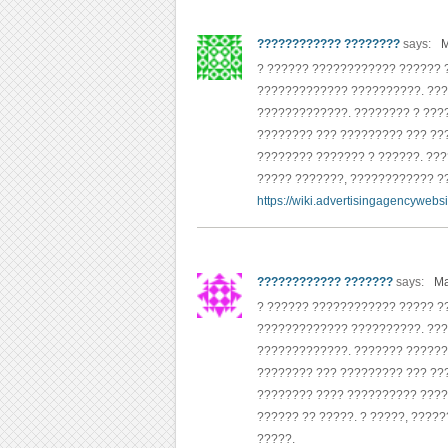
???????????? ????????
says:
M
? ?????? ???????????? ?????? 
????????????? ??????????. ???
?????????????. ???????? ? ???
???????? ??? ????????? ??? ??
???????? ??????? ? ??????. ???
????? ???????, ???????????? ?
https://wiki.advertisingagencyweb
???????????? ???????
says:
Ma
? ?????? ???????????? ????? ?
????????????? ??????????. ???
?????????????. ??????? ??????
???????? ??? ????????? ??? ??
???????? ???? ?????????? ????
?????? ?? ?????. ? ?????, ???
?????.