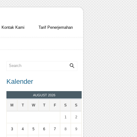
Kontak Kami
Tarif Penerjemahan
Kalender
AUGUST 2026
M
T
W
T
F
S
S
1
2
3
4
5
6
7
8
9