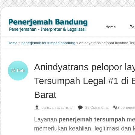
Home
Pe
Home
»
penerjemah tersumpah bandung
»
Anindyatrans pelopor layanan Te
Anindyatrans pelopor l
12
Feb
Tersumpah Legal #1 di
Barat
parisvanjavatrnsltor
29 Comments.
penerje
Layanan
penerjemah tersumpah
mer
memerlukan keahlian, legitimasi dan 