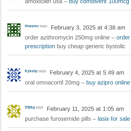
amoxicillin usa –
buy combivent 100mcg 
Hoeemv
says:
February 3, 2025 at 4:38 am
order azithromycin 250mg online –
order
prescription
buy cheap generic bystolic
Kyksby
says:
February 4, 2025 at 5:49 am
oral omnacortil 20mg –
buy azipro onlin
Dfjtkg
says:
February 11, 2025 at 1:05 am
purchase furosemide pills –
lasix for sale