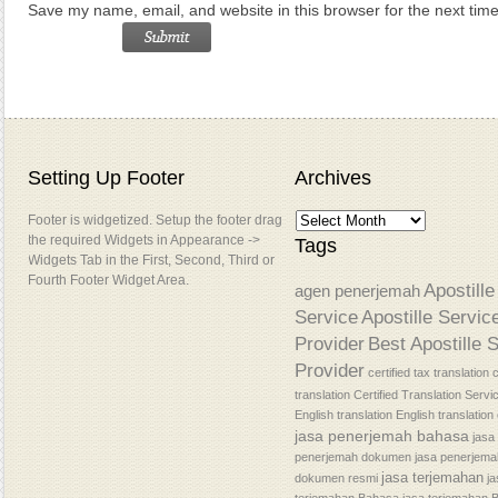
Save my name, email, and website in this browser for the next tim
Setting Up Footer
Archives
Footer is widgetized. Setup the footer drag
the required Widgets in Appearance ->
Tags
Widgets Tab in the First, Second, Third or
Fourth Footer Widget Area.
Apostille
agen penerjemah
Service
Apostille Servic
Provider
Best Apostille 
Provider
certified tax translation
c
translation
Certified Translation Servi
English translation
English translatio
jasa penerjemah bahasa
jasa
penerjemah dokumen
jasa penerjem
jasa terjemahan
dokumen resmi
j