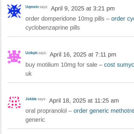
Uqmein
says:
April 9, 2025 at 3:21 pm
order domperidone 10mg pills –
order cy
cyclobenzaprine pills
Uxlkph
says:
April 16, 2025 at 7:11 pm
buy motilium 10mg for sale –
cost sumy
uk
Jskble
says:
April 18, 2025 at 11:25 am
oral propranolol –
order generic methotr
generic