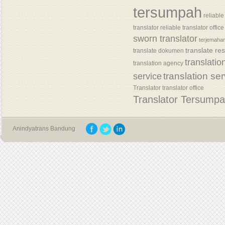
tersumpah
reliable
translator
reliable translator office
sworn translator
terjemaha
translate re
translate dokumen
translatio
translation agency
translation se
service
Translator
translator office
Translator Tersump
Anindyatrans Bandung