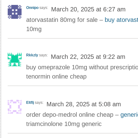
Onnipo
says:
March 20, 2025 at 6:27 am
atorvastatin 80mg for sale –
buy atorvast
10mg
Rkkzly
says:
March 22, 2025 at 9:22 am
buy omeprazole 10mg without prescripti
tenormin online cheap
Eltflj
says:
March 28, 2025 at 5:08 am
order depo-medrol online cheap –
gener
triamcinolone 10mg generic