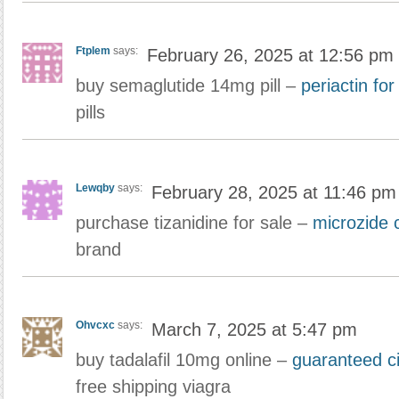
Ftplem
says:
February 26, 2025 at 12:56 pm
buy semaglutide 14mg pill –
periactin for
pills
Lewqby
says:
February 28, 2025 at 11:46 pm
purchase tizanidine for sale –
microzide
brand
Ohvcxc
says:
March 7, 2025 at 5:47 pm
buy tadalafil 10mg online –
guaranteed ci
free shipping viagra