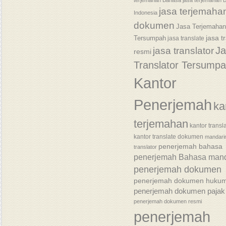
terjemahan Bahasa
jasa terjemahan 
jasa terjemaha
Indonesia
dokumen
Jasa Terjemaha
jasa t
Tersumpah
jasa translate
J
jasa translator
resmi
Translator Tersump
Kantor
Penerjemah
ka
terjemahan
kantor transl
kantor translate dokumen
mandari
penerjemah bahasa
translator
penerjemah Bahasa mand
penerjemah dokumen
penerjemah dokumen huku
penerjemah dokumen pajak
penerjemah dokumen resmi
penerjemah