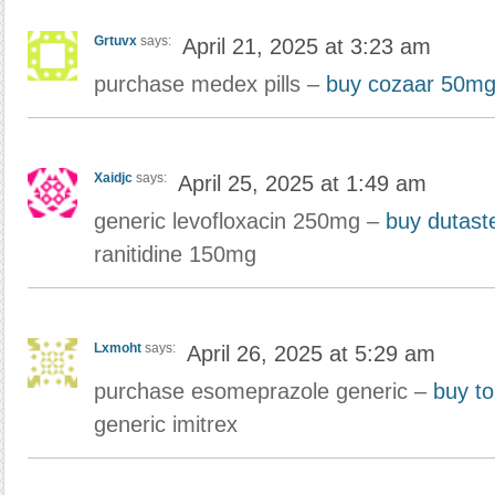
Grtuvx
says:
April 21, 2025 at 3:23 am
purchase medex pills –
buy cozaar 50mg
Xaidjc
says:
April 25, 2025 at 1:49 am
generic levofloxacin 250mg –
buy dutast
ranitidine 150mg
Lxmoht
says:
April 26, 2025 at 5:29 am
purchase esomeprazole generic –
buy t
generic imitrex