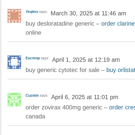
Yeqlmv
says:
March 30, 2025 at 11:46 am
buy desloratadine generic –
order clarin
online
Eacmnp
says:
April 1, 2025 at 12:19 am
buy generic cytotec for sale –
buy orlista
Cuzntm
says:
April 6, 2025 at 11:01 pm
order zovirax 400mg generic –
order cre
canada