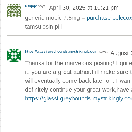
Nfbpqc
says:
April 30, 2025 at 10:21 pm
generic mobic 7.5mg –
purchase celecoxi
tamsulosin pill
https://glassi-greyhounds.mystrikingly.com/
says:
August 
Thanks for the marvelous posting! I quit
it, you are a great author.I ill make sur
will eventually come back later on. I wa
definitely continue your great work,have
https://glassi-greyhounds.mystrikingly.c