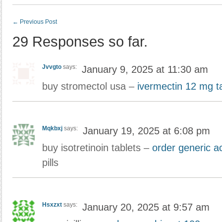
←
Previous Post
29 Responses so far.
Jvvgto
says:
January 9, 2025 at 11:30 am
buy stromectol usa –
ivermectin 12 mg t
Mqkbxj
says:
January 19, 2025 at 6:08 pm
buy isotretinoin tablets –
order generic a
pills
Hsxzxt
says:
January 20, 2025 at 9:57 am