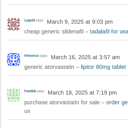
Lpgzbt
says:
March 9, 2025 at 9:03 pm
cheap generic sildenafil –
tadalafil for w
Hhmmsx
says:
March 16, 2025 at 3:57 am
generic atorvastatin –
lipitor 80mg tablet
Fwnfbb
says:
March 18, 2025 at 7:19 pm
purchase atorvastatin for sale –
order gen
us