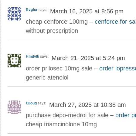
Rvgfur
says:
March 16, 2025 at 8:56 pm
cheap cenforce 100mg –
cenforce for sa
without prescription
Hmdylk
says:
March 21, 2025 at 5:24 pm
order prilosec 10mg sale –
order lopress
generic atenolol
Ojioug
says:
March 27, 2025 at 10:38 am
purchase depo-medrol for sale –
order p
cheap triamcinolone 10mg