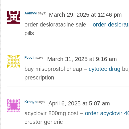
Aamvvl
says:
March 29, 2025 at 12:46 pm
order desloratadine sale –
order deslorat
pills
Fyovln
says:
March 31, 2025 at 9:16 am
buy misoprostol cheap –
cytotec drug
buy
prescription
Krhnyn
says:
April 6, 2025 at 5:07 am
acyclovir 800mg cost –
order acyclovir 
crestor generic