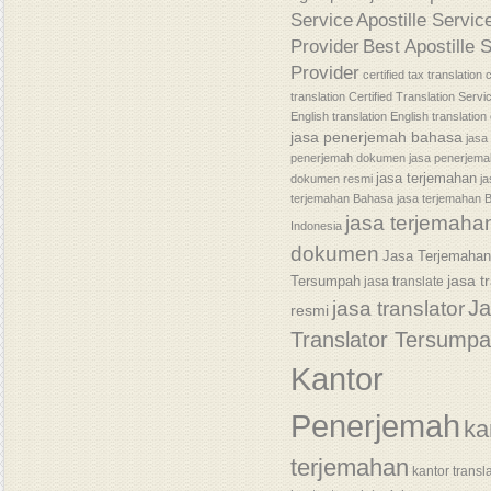
Service
Apostille Servic
Provider
Best Apostille 
Provider
certified tax translation
c
translation
Certified Translation Servi
English translation
English translatio
jasa penerjemah bahasa
jasa
penerjemah dokumen
jasa penerjem
jasa terjemahan
dokumen resmi
j
terjemahan Bahasa
jasa terjemahan 
jasa terjemaha
Indonesia
dokumen
Jasa Terjemaha
jasa t
Tersumpah
jasa translate
J
jasa translator
resmi
Translator Tersump
Kantor
Penerjemah
ka
terjemahan
kantor transl