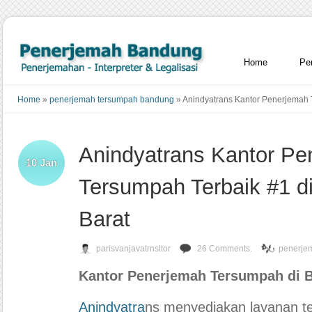
Home
Pe
Home
»
penerjemah tersumpah bandung
»
Anindyatrans Kantor Penerjemah 
Anindyatrans Kantor Pe
10
Jan
Tersumpah Terbaik #1 
Barat
parisvanjavatrnsltor
26 Comments.
penerje
Kantor Penerjemah Tersumpah di 
Anindyatra
ns menyediakan layanan t