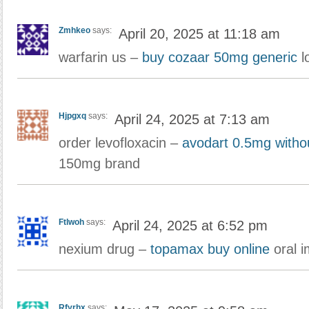
Zmhkeo
says:
April 20, 2025 at 11:18 am
warfarin us –
buy cozaar 50mg generic
l
Hjpgxq
says:
April 24, 2025 at 7:13 am
order levofloxacin –
avodart 0.5mg withou
150mg brand
Ftlwoh
says:
April 24, 2025 at 6:52 pm
nexium drug –
topamax buy online
oral i
Rfyrhx
says: