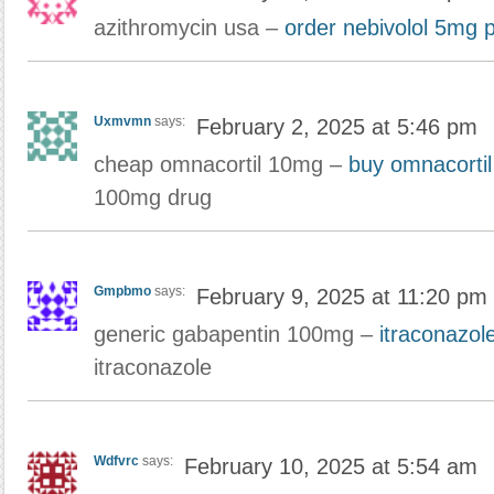
azithromycin usa –
order nebivolol 5mg pi
Uxmvmn
says:
February 2, 2025 at 5:46 pm
cheap omnacortil 10mg –
buy omnacortil
100mg drug
Gmpbmo
says:
February 9, 2025 at 11:20 pm
generic gabapentin 100mg –
itraconazol
itraconazole
Wdfvrc
says:
February 10, 2025 at 5:54 am