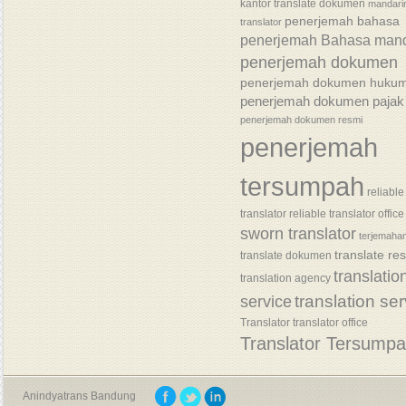
kantor translate dokumen
mandari
penerjemah bahasa
translator
penerjemah Bahasa mand
penerjemah dokumen
penerjemah dokumen huku
penerjemah dokumen pajak
penerjemah dokumen resmi
penerjemah
tersumpah
reliable
translator
reliable translator office
sworn translator
terjemaha
translate re
translate dokumen
translatio
translation agency
translation se
service
Translator
translator office
Translator Tersump
Anindyatrans Bandung