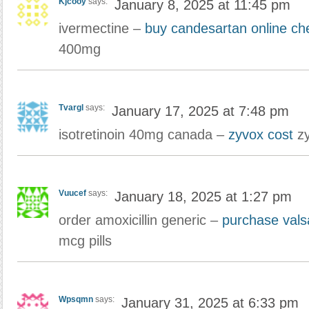
Kjcooy
says:
January 8, 2025 at 11:45 pm
ivermectine –
buy candesartan online ch
400mg
Tvargl
says:
January 17, 2025 at 7:48 pm
isotretinoin 40mg canada –
zyvox cost
zy
Vuucef
says:
January 18, 2025 at 1:27 pm
order amoxicillin generic –
purchase vals
mcg pills
Wpsqmn
says:
January 31, 2025 at 6:33 pm