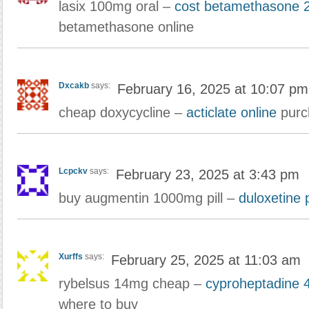
lasix 100mg oral –
cost betamethasone
betamethasone online
Dxcakb
says:
February 16, 2025 at 10:07 pm
cheap doxycycline –
acticlate online
purch
Lcpckv
says:
February 23, 2025 at 3:43 pm
buy augmentin 1000mg pill –
duloxetine p
Xurffs
says:
February 25, 2025 at 11:03 am
rybelsus 14mg cheap –
cyproheptadine 
where to buy