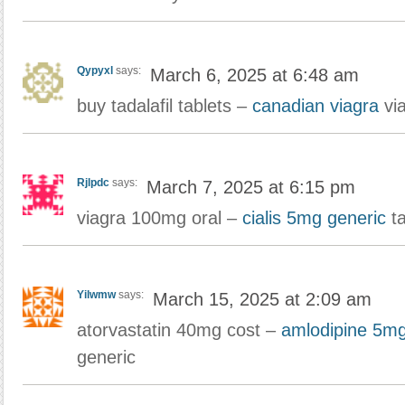
Qypyxl
says:
March 6, 2025 at 6:48 am
buy tadalafil tablets –
canadian viagra
via
Rjlpdc
says:
March 7, 2025 at 6:15 pm
viagra 100mg oral –
cialis 5mg generic
ta
Yilwmw
says:
March 15, 2025 at 2:09 am
atorvastatin 40mg cost –
amlodipine 5mg
generic