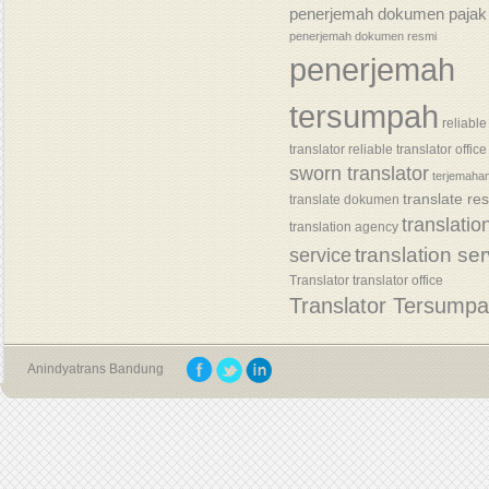
penerjemah dokumen pajak
penerjemah dokumen resmi
penerjemah
tersumpah
reliable
translator
reliable translator office
sworn translator
terjemaha
translate re
translate dokumen
translatio
translation agency
translation se
service
Translator
translator office
Translator Tersump
Anindyatrans Bandung