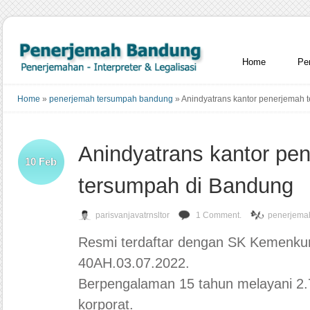
Home
Pe
Home
»
penerjemah tersumpah bandung
»
Anindyatrans kantor penerjemah 
Anindyatrans kantor pe
10
Feb
tersumpah di Bandung
parisvanjavatrnsltor
1 Comment.
penerjema
Resmi terdaftar dengan SK Kemenk
40AH.03.07.2022.
Berpengalaman 15 tahun melayani 2.7
korporat.