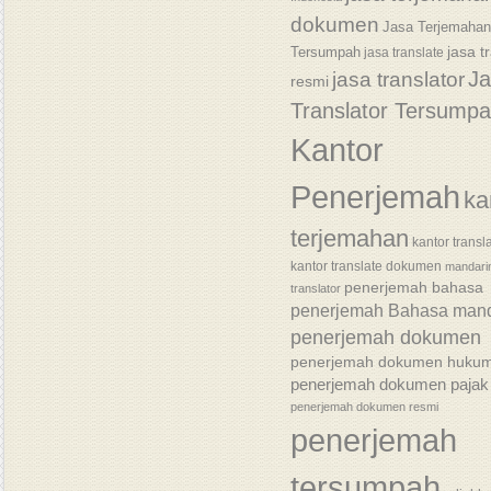
dokumen
Jasa Terjemaha
jasa t
Tersumpah
jasa translate
J
jasa translator
resmi
Translator Tersump
Kantor
Penerjemah
ka
terjemahan
kantor transl
kantor translate dokumen
mandari
penerjemah bahasa
translator
penerjemah Bahasa mand
penerjemah dokumen
penerjemah dokumen huku
penerjemah dokumen pajak
penerjemah dokumen resmi
penerjemah
tersumpah