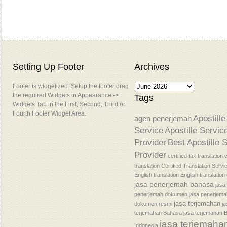
Setting Up Footer
Archives
Footer is widgetized. Setup the footer drag
the required Widgets in Appearance ->
Tags
Widgets Tab in the First, Second, Third or
Fourth Footer Widget Area.
Apostille
agen penerjemah
Service
Apostille Servic
Provider
Best Apostille 
Provider
certified tax translation
c
translation
Certified Translation Servi
English translation
English translatio
jasa penerjemah bahasa
jasa
penerjemah dokumen
jasa penerjem
jasa terjemahan
dokumen resmi
j
terjemahan Bahasa
jasa terjemahan 
jasa terjemaha
Indonesia