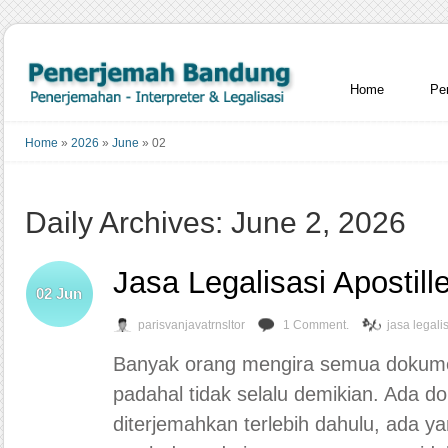
Home
Pe
Home
»
2026
»
June
»
02
Daily Archives: June 2, 2026
Jasa Legalisasi Apostil
02
Jun
parisvanjavatrnsltor
1 Comment.
jasa legali
Banyak orang mengira semua dokumen 
padahal tidak selalu demikian. Ada 
diterjemahkan terlebih dahulu, ada y