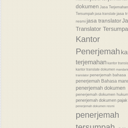
dokumen
Jasa Terjemaha
jasa t
Tersumpah
jasa translate
J
jasa translator
resmi
Translator Tersump
Kantor
Penerjemah
ka
terjemahan
kantor transl
kantor translate dokumen
mandari
penerjemah bahasa
translator
penerjemah Bahasa mand
penerjemah dokumen
penerjemah dokumen huku
penerjemah dokumen pajak
penerjemah dokumen resmi
penerjemah
tersumpah