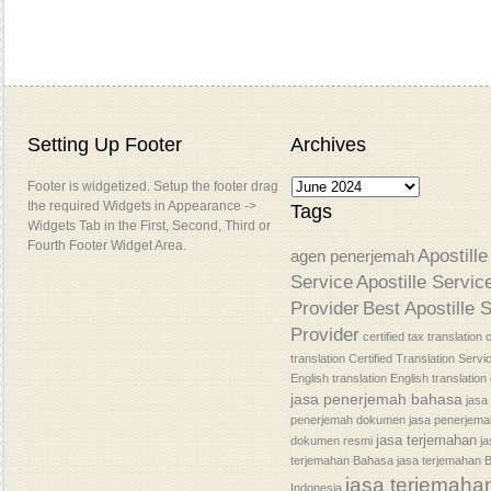
Setting Up Footer
Archives
Footer is widgetized. Setup the footer drag
the required Widgets in Appearance ->
Tags
Widgets Tab in the First, Second, Third or
Fourth Footer Widget Area.
Apostille
agen penerjemah
Service
Apostille Servic
Provider
Best Apostille 
Provider
certified tax translation
c
translation
Certified Translation Servi
English translation
English translatio
jasa penerjemah bahasa
jasa
penerjemah dokumen
jasa penerjem
jasa terjemahan
dokumen resmi
j
terjemahan Bahasa
jasa terjemahan 
jasa terjemaha
Indonesia