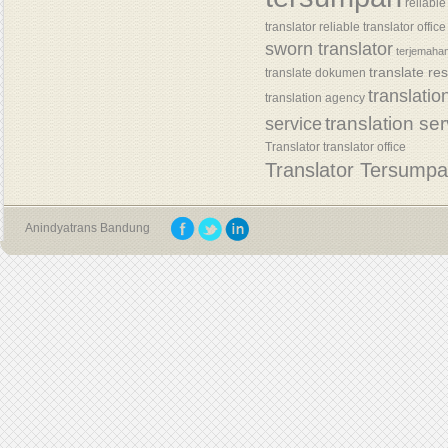
reliable
translator
reliable translator office
sworn translator
terjemaha
translate re
translate dokumen
translatio
translation agency
translation se
service
Translator
translator office
Translator Tersump
Anindyatrans Bandung