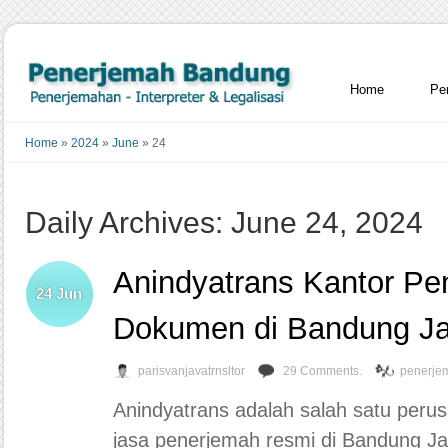
Home
Pe
Home
»
2024
»
June
»
24
Daily Archives: June 24, 2024
Anindyatrans Kantor Pe
24
Jun
Dokumen di Bandung Ja
parisvanjavatrnsltor
29 Comments.
penerje
Anindyatrans adalah salah satu per
jasa penerjemah resmi di Bandung Ja